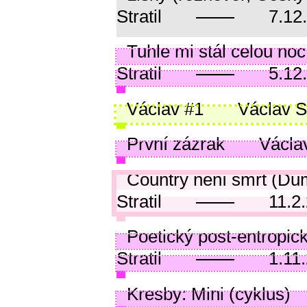
Stratil
7.12
Tuhle mi stál celou no
Stratil
5.12
Václav #1
Václav St
První zázrak
Václav
Country není smrt (Dů
Stratil
11.2
Poetický post-entropick
Stratil
1.11
Kresby: Mini (cyklus)