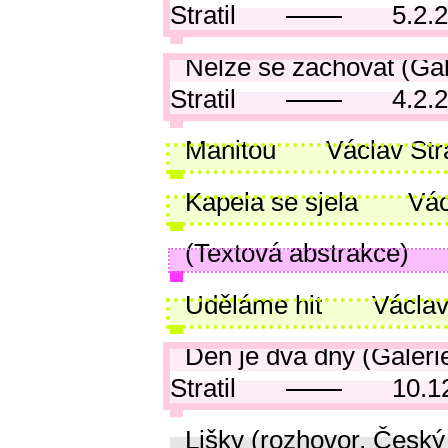
Stratil
5.2.
Nelze se zachovat (Ga
Stratil
4.2.
Manitou
Václav Stra
Kapela se sjela
Vác
(Textová abstrakce)
Uděláme hit
Václav 
Den je dva dny (Galeri
Stratil
10.1
Lišky (rozhovor, Český