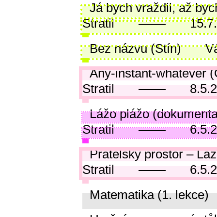
Já bych vraždil, až byc
Stratil
15.7
Bez názvu (Stín)
Vá
Any-instant-whatever (
Stratil
8.5.
Lážo plážo (dokumenta
Stratil
6.5.
Přátelský prostor – Láž
Stratil
6.5.
Matematika (1. lekce)