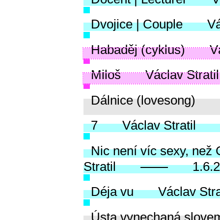
Dvojice | Couple
Vá
Habaděj (cyklus)
V
Miloš
Václav Stratil
Dálnice (lovesong)
7
Václav Stratil
Nic není víc sexy, než
Stratil
1.6.
Déja vu
Václav Stra
Ústa vynechaná slove