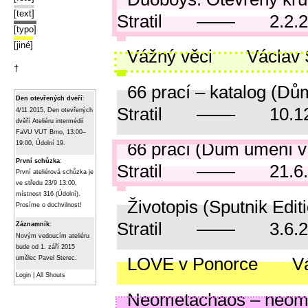
[text]
Stratil
2.2.
[typo]
[jiné]
Vážný věci
Václav S
†
66 prací – katalog (D
Den otevřených dveří
:
Stratil
10.1
4/11 2015, Den otevřených
dvěří Ateliéru intermédií
FaVU VUT Brno, 13:00–
66 prací (Dům umění v
19:00, Údolní 19.
První schůzka
:
Stratil
21.6
První ateliérová schůzka je
ve středu 23/9 13:00,
místnost 316 (Údolní).
Životopis (Sputnik Edit
Prosíme o dochvilnost!
Stratil
3.6.
Záznamník
:
Novým vedoucím ateliéru
bude od 1. září 2015
LOVE v Ponorce
Vá
umělec Pavel Sterec.
Login
|
All Shouts
Neometachaos – neome