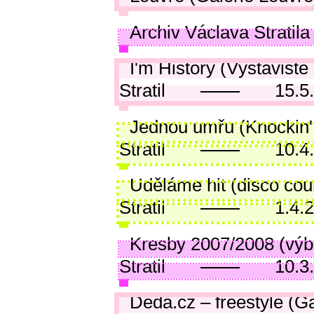
Archiv Václava Stratila
I'm History (Výstaviště
Stratil
15.5
Jednou umřu (Knockin'
Stratil
10.4
Uděláme hit (disco cou
Stratil
1.4.
Kresby 2007/2008 (výb
Stratil
10.3
Děda.cz – freestyle (G