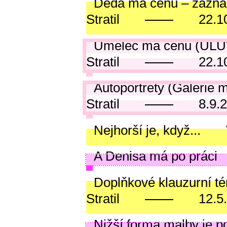
Děda má cenu – zázna
Stratil
22.1
Umělec má cenu (ÚLU
Stratil
22.1
Autoportréty (Galerie 
Stratil
8.9.
Nejhorší je, když...
A Denisa má po práci
Doplňkové klauzurní té
Stratil
12.5
Nižší forma malby je 