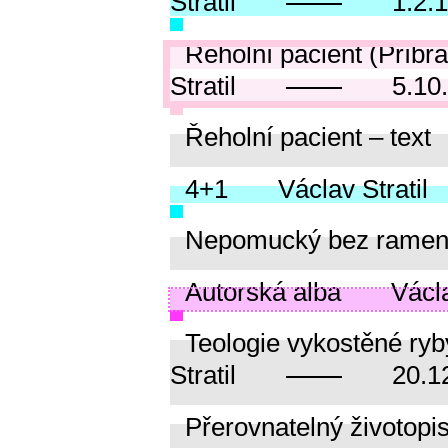
Stratil
1.2.
Řeholní pacient (Příbr
Stratil
5.10
Řeholní pacient – text
4+1
Václav Stratil
Nepomucký bez rame
Autorská alba
Václa
Teologie vykostěné ryb
Stratil
20.1
Přerovnatelný životopi