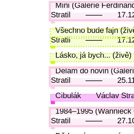
Mini (Galerie Ferdina
Stratil
17.1
Všechno bude fajn (živ
Stratil
17.1
Lásko, já bych... (živě)
Dělám do novin (Galeri
Stratil
25.1
Cibulák
Václav Stra
1984–1995 (Wannieck 
Stratil
27.1