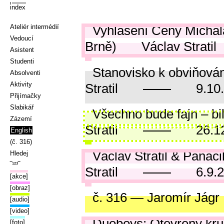
index
Ateliér intermédií
Vyhlášení Ceny Michal
Vedoucí
Brně)
Václav Stratil
Asistent
Studenti
Stanovisko k obviňová
Absolventi
Aktivity
Stratil
9.10
Přijímačky
Slabikář
Všechno bude fajn – bi
Zázemí
Stratil
26.1
English
(č. 316)
Václav Stratil & Panáč
Hledej
‾¹²³‾
Stratil
6.9.
[akce]
[obraz]
č. 316 — Jaromír Jágr
[audio]
[video]
Duoboys: Otevřený kr
[foto]