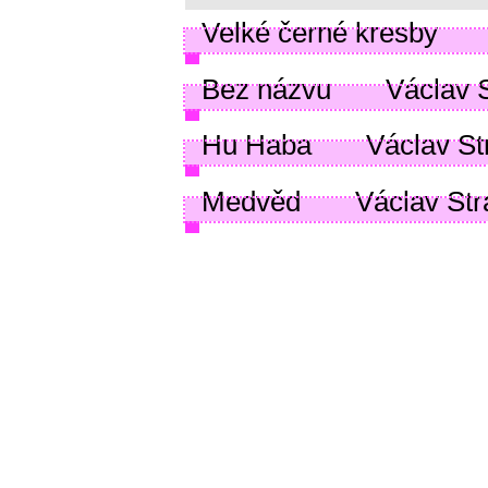
Velké černé kresby
Bez názvu
Václav S
Hu Haba
Václav Str
Medvěd
Václav Stra