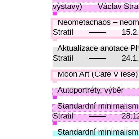
výstavy)
Václav Strat
Neometachaos – neome
Stratil
15.2
Aktualizace anotace Ph
Stratil
24.1
Moon Art (Café V lese)
Autoportréty, výběr
Standardní minimalism
Stratil
28.1
Standardní minimalism