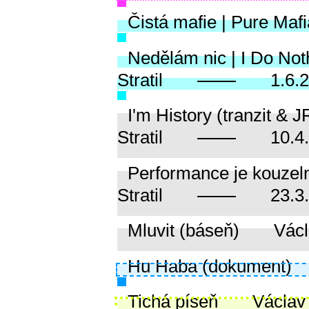
Čistá mafie | Pure Mafi
Nedělám nic | I Do Not
Stratil
1.6.
I'm History (tranzit & 
Stratil
10.4
Performance je kouzeln
Stratil
23.3
Mluvit (báseň)
Václ
Hu Haba (dokument)
Tichá píseň
Václav 