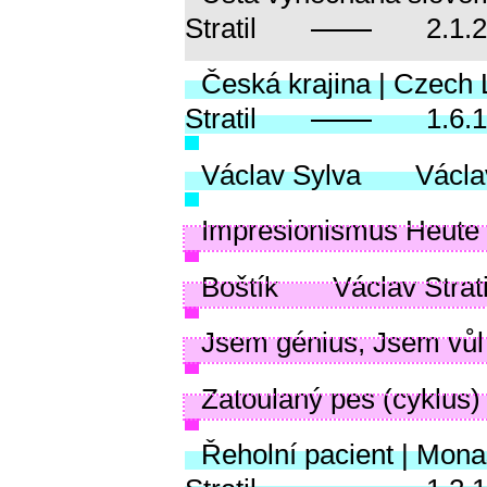
Stratil
2.1.
Česká krajina | Czech
Stratil
1.6.
Václav Sylva
Václav
Impresionismus Heute
Boštík
Václav Strati
Jsem génius, Jsem vůl
Zatoulaný pes (cyklus)
Řeholní pacient | Monas