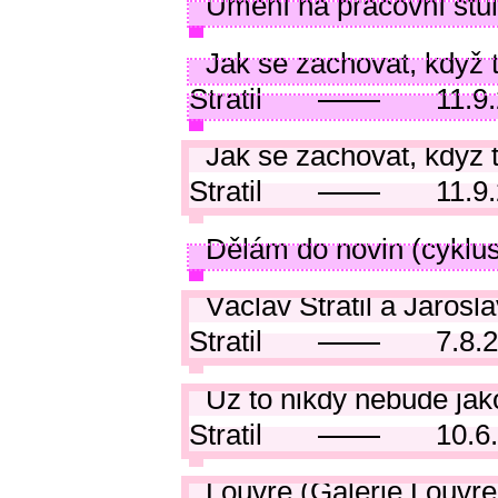
Umění na pracovní stůl
Jak se zachovat, když
Stratil
11.9
Jak se zachovat, když 
Stratil
11.9
Dělám do novin (cyklu
Václav Stratil a Jarosl
Stratil
7.8.
Už to nikdy nebude jako
Stratil
10.6
Louvre (Galerie Louvre