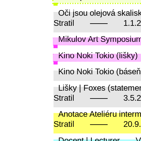
Oči jsou olejová skalis
Stratil
1.1.
Mikulov Art Symposiu
Kino Noki Tokio (lišky)
Kino Noki Tokio (báseň
Lišky | Foxes (stateme
Stratil
3.5.
Anotace Ateliéru interm
Stratil
20.9
Docent | Lecturer
V