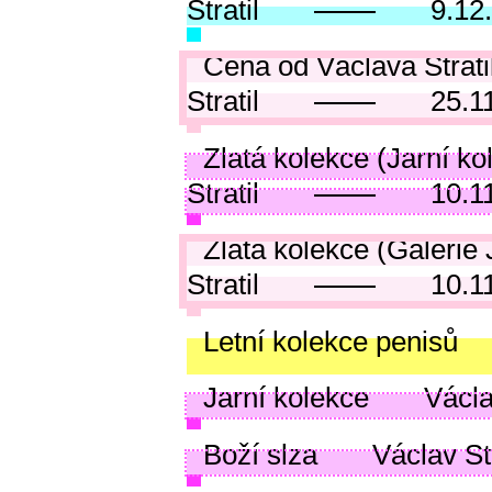
Stratil
9.12
Cena od Václava Strati
Stratil
25.1
Zlatá kolekce (Jarní ko
Stratil
10.1
Zlatá kolekce (Galerie 
Stratil
10.1
Letní kolekce penisů
Jarní kolekce
Václa
Boží slza
Václav Str