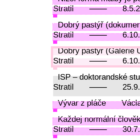
Stratil
8.5.
Dobrý pastýř (dokumen
Stratil
6.10
Dobrý pastýř (Galerie 
Stratil
6.10
ISP – doktorandské st
Stratil
25.9
Vývar z pláče
Václa
Každej normální člověk
Stratil
30.7