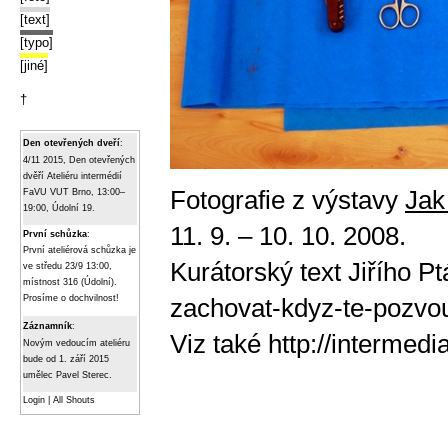
[text]
[typo]
[jiné]
†
Den otevřených dveří
:
4/11 2015, Den otevřených
dvěří Ateliéru intermédií
Fotografie z výstavy
Jak
FaVU VUT Brno, 13:00–
19:00, Údolní 19.
11. 9. – 10. 10. 2008.
První schůzka
:
První ateliérová schůzka je
Kurátorský text Jiřího P
ve středu 23/9 13:00,
místnost 316 (Údolní).
zachovat-kdyz-te-pozvo
Prosíme o dochvilnost!
Záznamník
:
Viz také
http://intermedi
Novým vedoucím ateliéru
bude od 1. září 2015
umělec Pavel Sterec.
Login
|
All Shouts