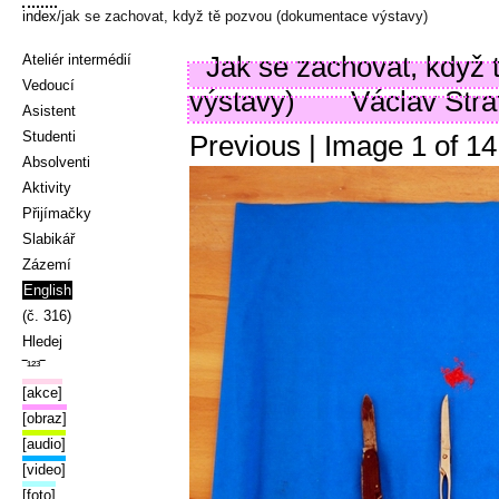
index
/jak se zachovat, když tě pozvou (dokumentace výstavy)
Jak se zachovat, když
Ateliér intermédií
Vedoucí
výstavy)
Václav Strat
Asistent
Studenti
Previous
| Image
1
of
14
Absolventi
Aktivity
Přijímačky
Slabikář
Zázemí
English
(č. 316)
Hledej
‾¹²³‾
[akce]
[obraz]
[audio]
[video]
[foto]