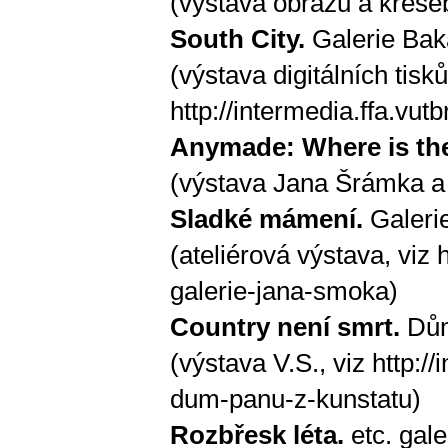
(výstava obrazů a kres
South City.
Galerie Bak
(výstava digitálních tis
http://intermedia.ffa.vut
Anymade: Where is th
(výstava Jana Šrámka a 
Sladké mámení.
Galeri
(ateliérová výstava, viz
galerie-jana-smoka
)
Country není smrt.
Dům
(výstava V.S., viz
http://
dum-panu-z-kunstatu
)
Rozbřesk léta.
etc. gale