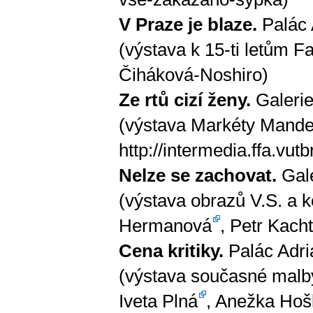
V Praze je blaze.
Palác A
(výstava k 15-ti letům 
Čiháková-Noshiro)
Ze rtů cizí ženy.
Galerie
(výstava Markéty Mandel
http://intermedia.ffa.vut
Nelze se zachovat.
Gale
(výstava obrazů V.S. a k
Hermanová
,
Petr Kacht
Cena kritiky.
Palác Adria
(výstava současné malby
Iveta Plná
,
Anežka Hoš