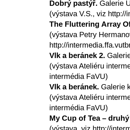
Dobrý pastýř.
Galerie U
(výstava V.S., viz
http:/
The Fluttering Array O
(výstava Petry Hermanov
http://intermedia.ffa.vu
Vlk a beránek 2.
Galerie
(výstava Ateliéru interm
intermédia FaVU)
Vlk a beránek.
Galerie k
(výstava Ateliéru interm
intermédia FaVU)
My Cup of Tea – druhý 
(výstava, viz
http://inte