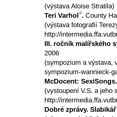
(výstava Aloise Stratila)
Teri Varhol
.
County Hal
(výstava fotografií Terez
http://intermedia.ffa.vutb
III. ročník malířského 
2006
(sympozium a výstava, 
sympozium-wannieck-ga
McDocent: SexiSongs.
(vystoupení V.S. a jeho s
http://intermedia.ffa.vu
Dobré zprávy. Slabikář