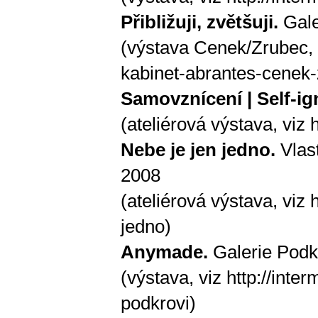
Přibližuji, zvětšuji.
Gale
(výstava Cenek/Zrubec,
kabinet-abrantes-cenek
Samovznícení | Self-ign
(ateliérová výstava, viz
Nebe je jen jedno.
Vlas
2008
(ateliérová výstava, viz
h
jedno
)
Anymade.
Galerie Podk
(výstava, viz
http://inte
podkrovi
)