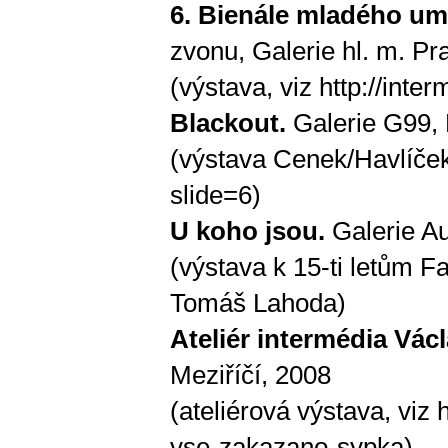
6. Bienále mladého u
zvonu, Galerie hl. m. Pr
(výstava, viz
http://inte
Blackout.
Galerie G99,
(výstava Cenek/Havlíček
slide=6
)
U koho jsou.
Galerie Au
(výstava k 15-ti letům 
Tomáš Lahoda)
Ateliér intermédia
Václ
Meziříčí, 2008
(ateliérová výstava, viz
h
vse-zakazano-sypka
)