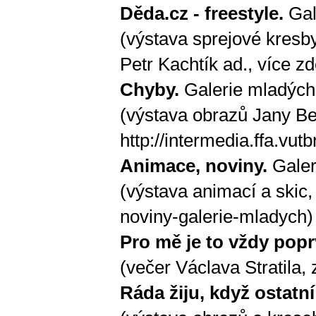
Děda.cz - freestyle.
Gal
(výstava sprejové kresb
Petr Kachtík ad., více
zd
Chyby.
Galerie mladých
(výstava obrazů Jany Be
http://intermedia.ffa.vut
Animace, noviny.
Galer
(výstava animací a skic,
noviny-galerie-mladych
)
Pro mě je to vždy popr
(večer Václava Stratila,
Ráda žiju, když ostatní