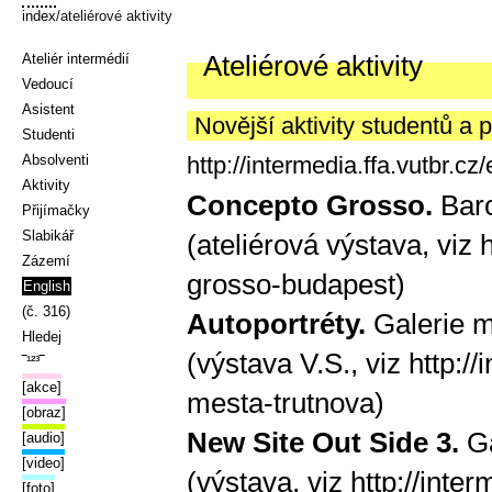
index
/ateliérové aktivity
Ateliérové aktivity
Ateliér intermédií
Vedoucí
Asistent
Novější aktivity studentů a
Studenti
Absolventi
http://intermedia.ffa.vutbr.cz
Aktivity
Concepto Grosso.
Barc
Přijímačky
Slabikář
(ateliérová výstava, viz
h
Zázemí
grosso-budapest
)
English
(č. 316)
Autoportréty.
Galerie m
Hledej
(výstava V.S., viz
http://
‾¹²³‾
[akce]
mesta-trutnova
)
[obraz]
New Site Out Side 3.
Ga
[audio]
[video]
(výstava, viz
http://inte
[foto]