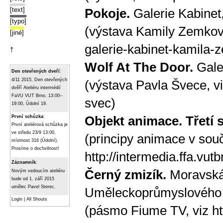
[text]
Pokoje.
Galerie Kabinet
[typo]
(výstava Kamily Zemkov
[jiné]
galerie-kabinet-kamila
†
Wolf At The Door.
Gale
Den otevřených dveří
:
4/11 2015, Den otevřených
(výstava Pavla Švece, v
dvěří Ateliéru intermédií
FaVU VUT Brno, 13:00–
svec
)
19:00, Údolní 19.
Objekt animace. Třetí 
První schůzka
:
První ateliérová schůzka je
ve středu 23/9 13:00,
(principy animace v so
místnost 316 (Údolní).
Prosíme o dochvilnost!
http://intermedia.ffa.vut
Záznamník
:
Černý zmizík.
Moravská
Novým vedoucím ateliéru
bude od 1. září 2015
umělec Pavel Sterec.
Uměleckoprůmyslového
Login
|
All Shouts
(pásmo Fiume TV, viz
ht