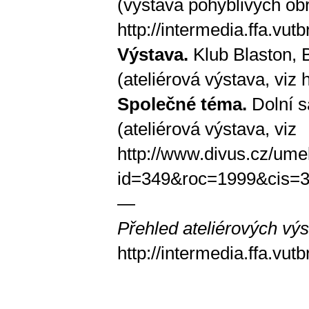
(výstava pohyblivých obr
http://intermedia.ffa.vut
Výstava.
Klub Blaston, 
(ateliérová výstava, viz
h
Společné téma.
Dolní s
(ateliérová výstava, viz
http://www.divus.cz/um
id=349&roc=1999&cis=
—
Přehled ateliérových výs
http://intermedia.ffa.vut