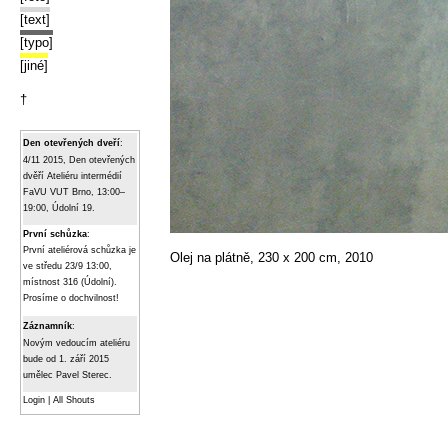
[text]
[typo]
[jiné]
†
Den otevřených dveří
:
4/11 2015, Den otevřených
dvěří Ateliéru intermédií
FaVU VUT Brno, 13:00–
19:00, Údolní 19.
První schůzka
:
První ateliérová schůzka je
Olej na plátně, 230 x 200 cm, 2010
ve středu 23/9 13:00,
místnost 316 (Údolní).
Prosíme o dochvilnost!
Záznamník
:
Novým vedoucím ateliéru
bude od 1. září 2015
umělec Pavel Sterec.
Login
|
All Shouts