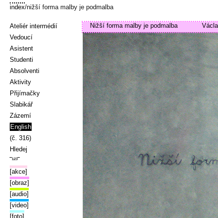
index
/nižší forma malby je podmalba
Nižší forma malby je podmalba
Václa
Ateliér intermédií
Vedoucí
Asistent
Studenti
Absolventi
Aktivity
Přijímačky
Slabikář
Zázemí
English
(č. 316)
Hledej
‾¹²³‾
[akce]
[obraz]
[audio]
[video]
[foto]