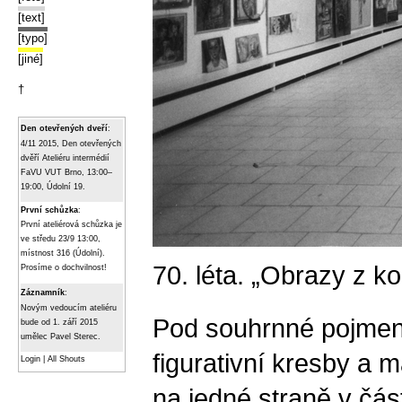
[text]
[typo]
[jiné]
†
Den otevřených dveří
:
4/11 2015, Den otevřených
dvěří Ateliéru intermédií
FaVU VUT Brno, 13:00–
19:00, Údolní 19.
První schůzka
:
První ateliérová schůzka je
ve středu 23/9 13:00,
místnost 316 (Údolní).
70. léta. „Obrazy z 
Prosíme o dochvilnost!
Záznamník
:
Novým vedoucím ateliéru
Pod souhrnné pojmeno
bude od 1. září 2015
umělec Pavel Sterec.
figurativní kresby a m
Login
|
All Shouts
na jedné straně v čá