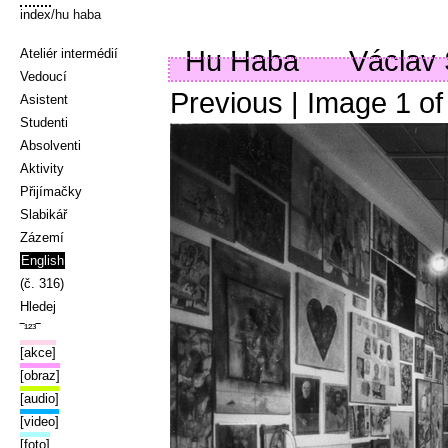
index
/hu haba
Hu Haba
Václav S
Ateliér intermédií
Vedoucí
Previous
| Image
1
o
Asistent
Studenti
Absolventi
Aktivity
Přijímačky
Slabikář
Zázemí
English
(č. 316)
Hledej
‾¹²³‾
[akce]
[obraz]
[audio]
[video]
[foto]