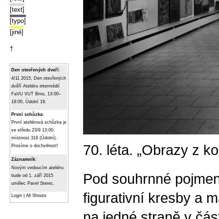
[text]
[typo]
[jiné]
†
Den otevřených dveří
:
4/11 2015, Den otevřených
dvěří Ateliéru intermédií
FaVU VUT Brno, 13:00–
19:00, Údolní 19.
První schůzka
:
První ateliérová schůzka je
ve středu 23/9 13:00,
místnost 316 (Údolní).
70. léta. „Obrazy z 
Prosíme o dochvilnost!
Záznamník
:
Novým vedoucím ateliéru
Pod souhrnné pojmeno
bude od 1. září 2015
umělec Pavel Sterec.
figurativní kresby a m
Login
|
All Shouts
na jedné straně v čá