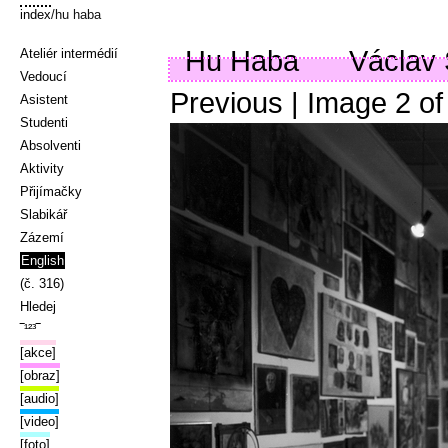
index
/hu haba
Hu Haba
Václav S
Ateliér intermédií
Vedoucí
Previous
| Image
2
o
Asistent
Studenti
Absolventi
Aktivity
Přijímačky
Slabikář
Zázemí
English
(č. 316)
Hledej
‾¹²³‾
[akce]
[obraz]
[audio]
[video]
[foto]