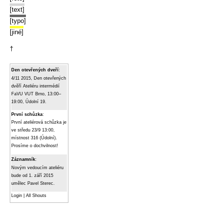
[text]
[typo]
[jiné]
†
Den otevřených dveří
:
4/11 2015, Den otevřených
dvěří Ateliéru intermédií
FaVU VUT Brno, 13:00–
19:00, Údolní 19.
První schůzka
:
První ateliérová schůzka je
ve středu 23/9 13:00,
místnost 316 (Údolní).
Prosíme o dochvilnost!
Záznamník
:
Novým vedoucím ateliéru
bude od 1. září 2015
umělec Pavel Sterec.
Login
|
All Shouts