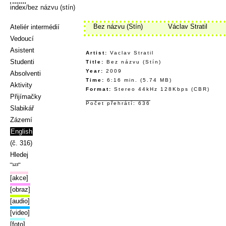
index
/bez názvu (stín)
Bez názvu (Stín)
Václav Stratil
Ateliér intermédií
Vedoucí
Asistent
Artist:
Vaclav Stratil
Studenti
Title:
Bez názvu (Stín)
Year:
2009
Absolventi
Time:
6:16 min. (5.74 MB)
Aktivity
Format:
Stereo 44kHz 128Kbps (CBR)
Přijímačky
Počet přehrátí: 636
Slabikář
Zázemí
English
(č. 316)
Hledej
‾¹²³‾
[akce]
[obraz]
[audio]
[video]
[foto]