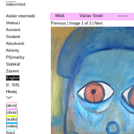
index
/miloš
Miloš
Václav Stratil
Ateliér intermédií
Vedoucí
Previous
| Image
1
of
3
|
Next
Asistent
Studenti
Absolventi
Aktivity
Přijímačky
Slabikář
Zázemí
English
(č. 316)
Hledej
‾¹²³‾
[akce]
[obraz]
[audio]
[video]
[foto]