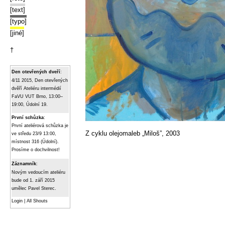
[text]
[typo]
[jiné]
†
Den otevřených dveří
:
4/11 2015, Den otevřených
dvěří Ateliéru intermédií
FaVU VUT Brno, 13:00–
19:00, Údolní 19.
První schůzka
:
První ateliérová schůzka je
Z cyklu olejomaleb „Miloš”, 2003
ve středu 23/9 13:00,
místnost 316 (Údolní).
Prosíme o dochvilnost!
Záznamník
:
Novým vedoucím ateliéru
bude od 1. září 2015
umělec Pavel Sterec.
Login
|
All Shouts