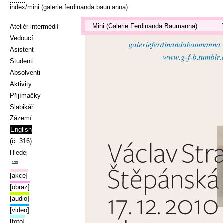
index
/mini (galerie ferdinanda baumanna)
Mini (Galerie Ferdinanda Baumanna)
Ateliér intermédií
Vedoucí
Asistent
Studenti
Absolventi
Aktivity
Přijímačky
Slabikář
Zázemí
English
(č. 316)
Hledej
‾¹²³‾
[akce]
[obraz]
[audio]
[video]
[foto]