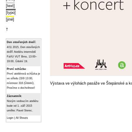
[text]
[typo]
[jiné]
†
Den otevřených dveří
:
4/11 2015, Den otevřených
dvěří Ateliéru intermédií
FaVU VUT Brno, 13:00–
19:00, Údolní 19.
První schůzka
:
První ateliérová schůzka je
ve středu 23/9 13:00,
Výstava ve výlohách pasáže ve Štepánské a ko
místnost 316 (Údolní).
Prosíme o dochvilnost!
Záznamník
:
Novým vedoucím ateliéru
bude od 1. září 2015
umělec Pavel Sterec.
Login
|
All Shouts