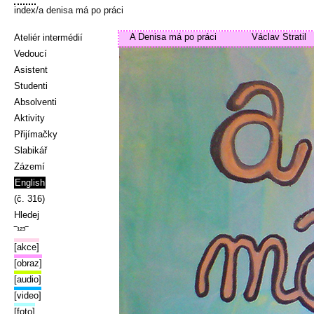
index
/a denisa má po práci
A Denisa má po práci
Václav Stratil
Ateliér intermédií
Vedoucí
Asistent
Studenti
Absolventi
Aktivity
Přijímačky
Slabikář
Zázemí
English
(č. 316)
Hledej
‾¹²³‾
[akce]
[obraz]
[audio]
[video]
[foto]