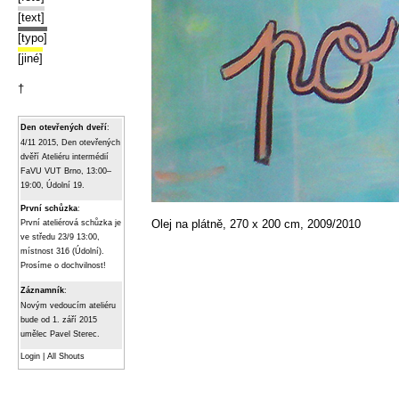
[text]
[typo]
[jiné]
†
Den otevřených dveří
:
4/11 2015, Den otevřených
dvěří Ateliéru intermédií
FaVU VUT Brno, 13:00–
19:00, Údolní 19.
První schůzka
:
Olej na plátně, 270 x 200 cm, 2009/2010
První ateliérová schůzka je
ve středu 23/9 13:00,
místnost 316 (Údolní).
Prosíme o dochvilnost!
Záznamník
:
Novým vedoucím ateliéru
bude od 1. září 2015
umělec Pavel Sterec.
Login
|
All Shouts