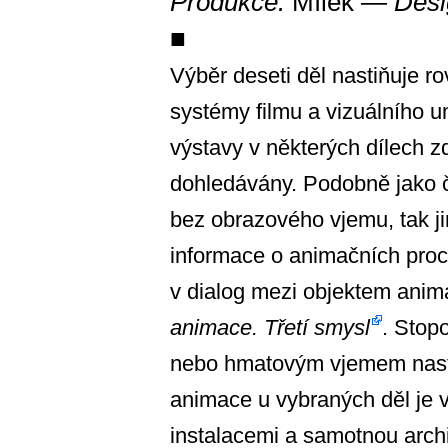
Produkce:
Mílek —
Desi
■
Výběr deseti děl nastiňuje 
systémy filmu a vizuálního 
výstavy v některých dílech 
dohledávány. Podobně jako č
bez obrazového vjemu, tak j
informace o animačních pro
v dialog mezi objektem ani
animace. Třetí smysl
. Stop
nebo hmatovým vjemem nasta
animace u vybraných děl je 
instalacemi a samotnou archi