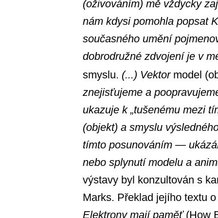
(oživováním) mě vždycky zajím
nám kdysi pomohla popsat K
současného umění pojmenova
dobrodružné zdvojení je v m
smyslu.
(...) Vektor
model (ob
znejisťujeme a poopravujem
ukazuje k „tušenému mezi tí
(objekt) a smyslu výslednéh
tímto posunováním — ukázán
nebo splynutí modelu a ani
výstavy byl konzultován s ka
Marks. Překlad jejího textu 
Elektrony mají paměť
(How E