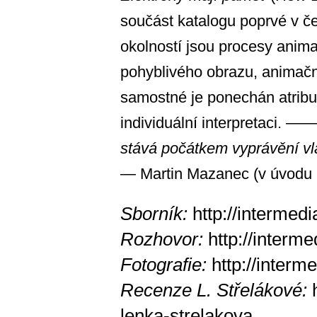
součást katalogu poprvé v če
okolností jsou procesy anim
pohyblivého obrazu, animačn
samostné je ponechán atribut 
individuální interpretaci. —
stává počátkem vyprávění vl
— Martin Mazanec (v úvodu p
Sborník:
http://intermed
Rozhovor:
http://interm
Fotografie:
http://interm
Recenze L. Střelákové:
lenka-strelakova