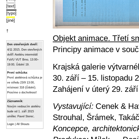
[text]
[typo]
[jiné]
†
Objekt animace. Třetí s
Den otevřených dveří
:
Principy animace v so
4/11 2015, Den otevřených
dvěří Ateliéru intermédií
FaVU VUT Brno, 13:00–
Krajská galerie výtvarn
19:00, Údolní 19.
První schůzka
:
30. září – 15. listopadu 
První ateliérová schůzka je
ve středu 23/9 13:00,
Zahájení v úterý 29. září
místnost 316 (Údolní).
Prosíme o dochvilnost!
Záznamník
:
Vystavující:
Cenek & Havl
Novým vedoucím ateliéru
bude od 1. září 2015
Strouhal, Šrámek, Takáč
umělec Pavel Sterec.
Login
|
All Shouts
Koncepce, architektonic