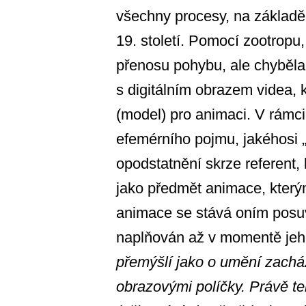
všechny procesy, na základě 
19. století. Pomocí zootropu,
přenosu pohybu, ale chyběla
s digitálním obrazem videa,
(model) pro animaci. V rámc
efemérního pojmu, jakéhosi 
opodstatnění skrze referent, 
jako předmět animace, který
animace se stává oním posu
naplňován až v momentě je
přemýšlí jako o umění zachá
obrazovými políčky. Právě te