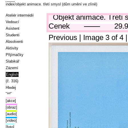
index
/objekt animace. třetí smysl (dům umění ve zlíně)
Objekt animace. Třetí
Ateliér intermédií
Vedoucí
Cenek
29.
Asistent
Studenti
Previous
| Image
3
of
4
Absolventi
Aktivity
Přijímačky
Slabikář
Zázemí
English
(č. 316)
Hledej
‾¹²³‾
[akce]
[obraz]
[audio]
[video]
[foto]