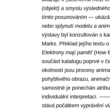
(objekt) a smyslu výslednéh
tímto posunováním — ukázán
nebo splynutí modelu a ani
výstavy byl konzultován s ka
Marks. Překlad jejího textu 
Elektrony mají paměť
(How E
součást katalogu poprvé v če
okolností jsou procesy anim
pohyblivého obrazu, animačn
samostné je ponechán atribut 
individuální interpretaci. —
stává počátkem vyprávění vl