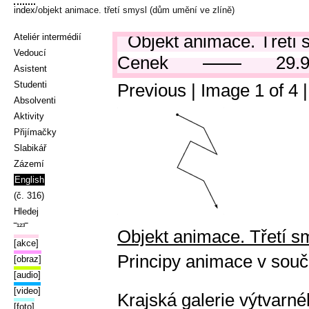
index
/objekt animace. třetí smysl (dům umění ve zlíně)
Objekt animace. Třetí
Ateliér intermédií
Vedoucí
Cenek
29.
Asistent
Studenti
Previous
| Image
1
of
4
Absolventi
Aktivity
Přijímačky
Slabikář
Zázemí
English
(č. 316)
Hledej
‾¹²³‾
Objekt animace. Třetí s
[akce]
Principy animace v so
[obraz]
[audio]
[video]
Krajská galerie výtvarn
[foto]