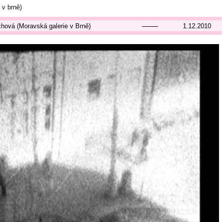
 v brně)
chová (Moravská galerie v Brně)
1.12.2010