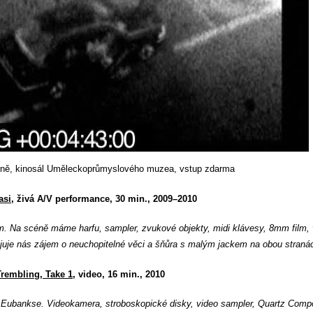
 Brně, kinosál Uměleckoprůmyslového muzea, vstup zdarma
asi
, živá A/V performance, 30 min., 2009–2010
ím. Na scéně máme harfu, sampler, zvukové objekty, midi klávesy, 8mm film,
uje nás zájem o neuchopitelné věci a šňůra s malým jackem na obou straná
Trembling, Take 1
, video, 16 min., 2010
Eubankse. Videokamera, stroboskopické disky, video sampler, Quartz Comp