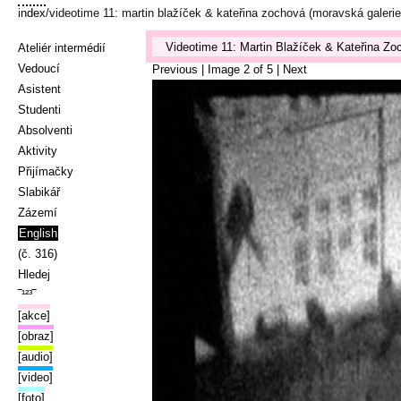
index
/videotime 11: martin blažíček & kateřina zochová (moravská galerie
Videotime 11: Martin Blažíček & Kateřina Zo
Ateliér intermédií
Vedoucí
Previous
| Image
2
of
5
|
Next
Asistent
Studenti
Absolventi
Aktivity
Přijímačky
Slabikář
Zázemí
English
(č. 316)
Hledej
‾¹²³‾
[akce]
[obraz]
[audio]
[video]
[foto]