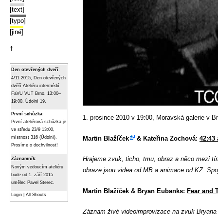
[text]
[typo]
[jiné]
†
Den otevřených dveří
:
4/11 2015, Den otevřených
dvěří Ateliéru intermédií
FaVU VUT Brno, 13:00–
19:00, Údolní 19.
První schůzka
:
1. prosince 2010 v 19:00, Moravská galerie v
První ateliérová schůzka je
ve středu 23/9 13:00,
Martin Blažíček
& Kateřina Zochová:
42:43 
místnost 316 (Údolní).
Prosíme o dochvilnost!
Hrajeme zvuk, ticho, tmu, obraz a něco mezi t
Záznamník
:
Novým vedoucím ateliéru
obraze jsou videa od MB a animace od KZ. Spoj
bude od 1. září 2015
umělec Pavel Sterec.
Martin Blažíček & Bryan Eubanks:
Fear and 
Login
|
All Shouts
Záznam živé videoimprovizace na zvuk Bryana 