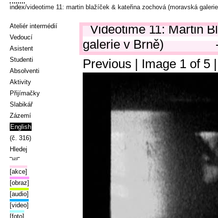
index
/videotime 11: martin blažíček & kateřina zochová (moravská galerie
Videotime 11: Martin 
Ateliér intermédií
Vedoucí
galerie v Brně)
Asistent
Studenti
Previous
| Image
1
of
5
Absolventi
Aktivity
Přijímačky
Slabikář
Zázemí
English
(č. 316)
Hledej
‾¹²³‾
[akce]
[obraz]
[audio]
[video]
[foto]