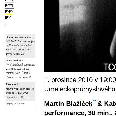
[text]
[typo]
[jiné]
†
Den otevřených dveří
:
4/11 2015, Den otevřených
dvěří Ateliéru intermédií
FaVU VUT Brno, 13:00–
19:00, Údolní 19.
První schůzka
:
První ateliérová schůzka je
ve středu 23/9 13:00,
místnost 316 (Údolní).
1. prosince 2010 v 19:00
Prosíme o dochvilnost!
Záznamník
:
Uměleckoprůmyslového 
Novým vedoucím ateliéru
bude od 1. září 2015
umělec Pavel Sterec.
Martin Blažíček
& Kat
Login
|
All Shouts
performance, 30 min.,