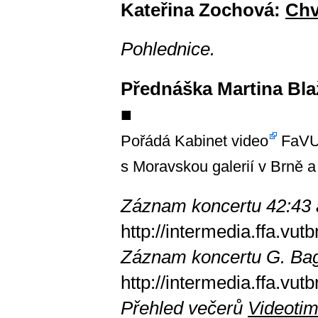
Kateřina Zochová:
Chv
Pohlednice.
Přednáška Martina Bla
■
Pořádá
Kabinet video
FaVU 
s Moravskou galerií v Brně a
Záznam koncertu 42:43 a
http://intermedia.ffa.vu
Záznam koncertu G. Bag
http://intermedia.ffa.vu
Přehled večerů
Videoti