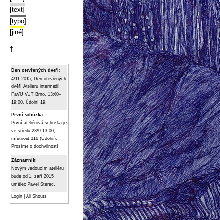
[text]
[typo]
[jiné]
†
Den otevřených dveří
:
4/11 2015, Den otevřených
dvěří Ateliéru intermédií
FaVU VUT Brno, 13:00–
19:00, Údolní 19.
První schůzka
:
První ateliérová schůzka je
ve středu 23/9 13:00,
místnost 316 (Údolní).
Prosíme o dochvilnost!
Záznamník
:
Novým vedoucím ateliéru
bude od 1. září 2015
umělec Pavel Sterec.
Login
|
All Shouts