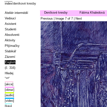
index
/deníkové kresby
Deníkové kresby
Fátima Khaledová
Ateliér intermédií
Vedoucí
Previous
| Image
7
of
7
|
Next
Asistent
Studenti
Absolventi
Aktivity
Přijímačky
Slabikář
Zázemí
English
(č. 316)
Hledej
‾¹²³‾
[akce]
[obraz]
[audio]
[video]
[foto]