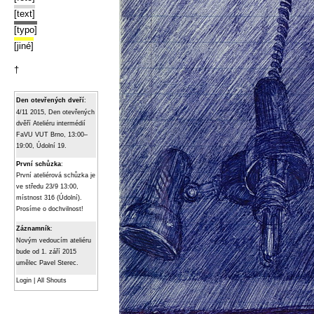
[text]
[typo]
[jiné]
†
Den otevřených dveří
:
4/11 2015, Den otevřených
dvěří Ateliéru intermédií
FaVU VUT Brno, 13:00–
19:00, Údolní 19.
První schůzka
:
První ateliérová schůzka je
ve středu 23/9 13:00,
místnost 316 (Údolní).
Prosíme o dochvilnost!
Záznamník
:
Novým vedoucím ateliéru
bude od 1. září 2015
umělec Pavel Sterec.
Login
|
All Shouts