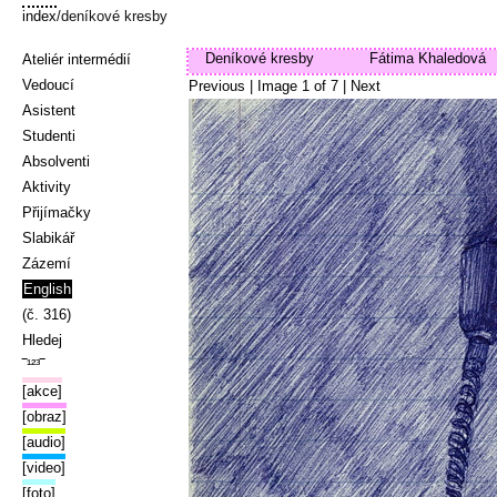
index
/deníkové kresby
Deníkové kresby
Fátima Khaledová
Ateliér intermédií
Vedoucí
Previous
| Image
1
of
7
|
Next
Asistent
Studenti
Absolventi
Aktivity
Přijímačky
Slabikář
Zázemí
English
(č. 316)
Hledej
‾¹²³‾
[akce]
[obraz]
[audio]
[video]
[foto]