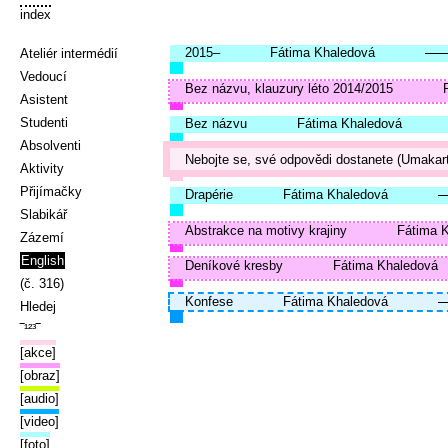
index
2015–
Fátima Khaledová
Ateliér intermédií
Vedoucí
Bez názvu, klauzury léto 2014/2015
Asistent
Studenti
Bez názvu
Fátima Khaledová
Absolventi
Nebojte se, své odpovědi dostanete (Umakart
Aktivity
Přijímačky
Drapérie
Fátima Khaledová
Slabikář
Abstrakce na motivy krajiny
Fátima 
Zázemí
English
Deníkové kresby
Fátima Khaledová
(č. 316)
Konfese
Fátima Khaledová
Hledej
‾¹²³‾
[akce]
[obraz]
[audio]
[video]
[foto]