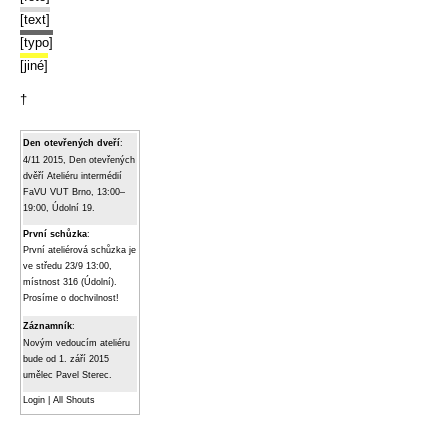
[text]
[typo]
[jiné]
†
Den otevřených dveří
:
4/11 2015, Den otevřených
dvěří Ateliéru intermédií
FaVU VUT Brno, 13:00–
19:00, Údolní 19.
První schůzka
:
První ateliérová schůzka je
ve středu 23/9 13:00,
místnost 316 (Údolní).
Prosíme o dochvilnost!
Záznamník
:
Novým vedoucím ateliéru
bude od 1. září 2015
umělec Pavel Sterec.
Login
|
All Shouts