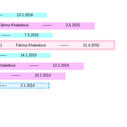
13.1.2016
Fátima Khaledová
2.6.2015
7.5.2015
)
Fátima Khaledová
21.4.2015
14.1.2015
Khaledová
13.2.2014
10.2.2014
3.1.2014