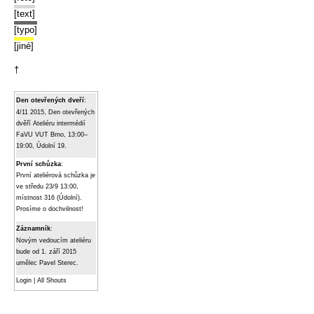
[text]
[typo]
[jiné]
†
Den otevřených dveří
:
4/11 2015, Den otevřených
dvěří Ateliéru intermédií
FaVU VUT Brno, 13:00–
19:00, Údolní 19.
První schůzka
:
První ateliérová schůzka je
ve středu 23/9 13:00,
místnost 316 (Údolní).
Prosíme o dochvilnost!
Záznamník
:
Novým vedoucím ateliéru
bude od 1. září 2015
umělec Pavel Sterec.
Login
|
All Shouts