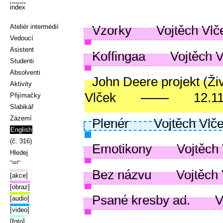
index
Ateliér intermédií
Vzorky
Vojtěch Vlč
Vedoucí
Asistent
Koffingaa
Vojtěch 
Studenti
Absolventi
John Deere projekt (Živ
Aktivity
Vlček
12.1
Přijímačky
Slabikář
Zázemí
Plenér
Vojtěch Vlč
English
(č. 316)
Emotikony
Vojtěch
Hledej
‾¹²³‾
Bez názvu
Vojtěch
[akce]
[obraz]
Psané kresby ad.
V
[audio]
[video]
[foto]