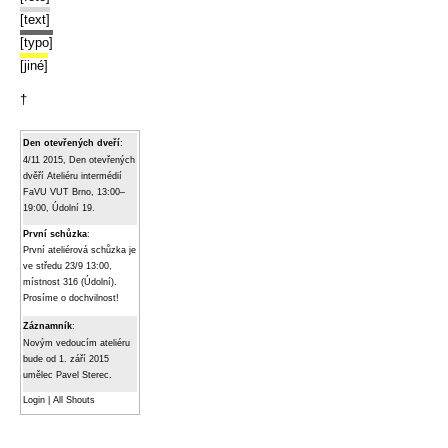
[text]
[typo]
[jiné]
†
Den otevřených dveří
:
4/11 2015, Den otevřených
dvěří Ateliéru intermédií
FaVU VUT Brno, 13:00–
19:00, Údolní 19.
První schůzka
:
První ateliérová schůzka je
ve středu 23/9 13:00,
místnost 316 (Údolní).
Prosíme o dochvilnost!
Záznamník
:
Novým vedoucím ateliéru
bude od 1. září 2015
umělec Pavel Sterec.
Login
|
All Shouts