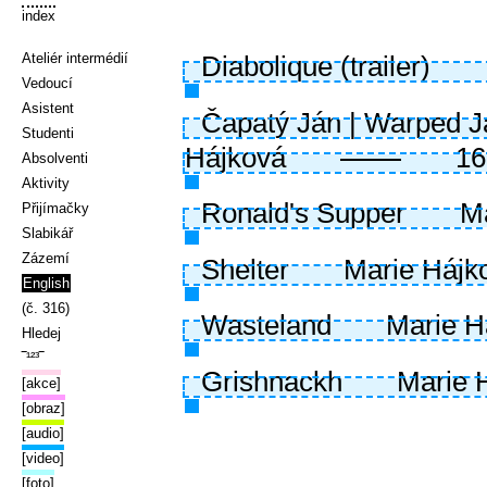
index
Ateliér intermédií
Diabolique (trailer)
Vedoucí
Asistent
Čapatý Ján | Warped J
Studenti
Hájková
16
Absolventi
Aktivity
Ronald's Supper
M
Přijímačky
Slabikář
Zázemí
Shelter
Marie Hájk
English
(č. 316)
Wasteland
Marie H
Hledej
‾¹²³‾
Grishnackh
Marie 
[akce]
[obraz]
[audio]
[video]
[foto]