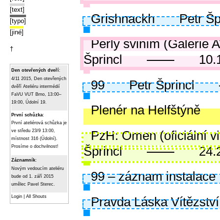
[text]
Grishnackh
Petr Šp
[typo]
[jiné]
Perly sviním (Galerie 
†
Šprincl
10.
Den otevřených dveří
:
4/11 2015, Den otevřených
99
Petr Šprincl
dvěří Ateliéru intermédií
FaVU VUT Brno, 13:00–
19:00, Údolní 19.
Plenér na Helfštýně
První schůzka
:
První ateliérová schůzka je
PzH: Omen (oficiální vi
ve středu 23/9 13:00,
místnost 316 (Údolní).
Šprincl
24.
Prosíme o dochvilnost!
Záznamník
:
Novým vedoucím ateliéru
99 – záznam instalace
bude od 1. září 2015
umělec Pavel Sterec.
Login
|
All Shouts
Pravda Láska Vítězství