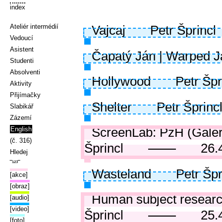
index
Ateliér intermédií
Vajcaj
Petr Šprincl
Vedoucí
Asistent
Čapatý Ján | Warped J
Studenti
Absolventi
Hollywood
Petr Špr
Aktivity
Přijímačky
Shelter
Petr Šprinc
Slabikář
Zázemí
ScreenLab: PzH (Galer
English
(č. 316)
Šprincl
26.
Hledej
‾¹²³‾
Wasteland
Petr Špr
[akce]
[obraz]
Human subject research
[audio]
[video]
Šprincl
25.
[foto]