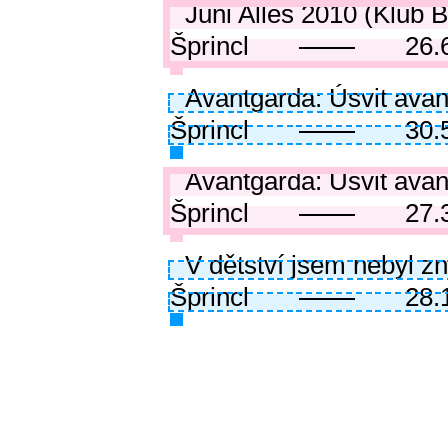
Juni Alles 2010 (Klub 
Šprincl
26.
Avantgarda: Úsvit avant
Šprincl
30.
Avantgarda: Úsvit avan
Šprincl
27.
V dětství jsem nebyl zn
Šprincl
28.