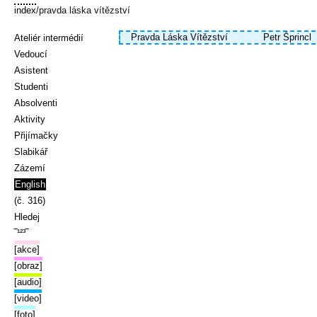
index
/pravda láska vítězství
Pravda Láska Vítězství
Petr Šprincl
Ateliér intermédií
Vedoucí
Asistent
Studenti
Absolventi
Aktivity
Přijímačky
Slabikář
Zázemí
English
(č. 316)
Hledej
‾¹²³‾
[akce]
[obraz]
[audio]
[video]
[foto]