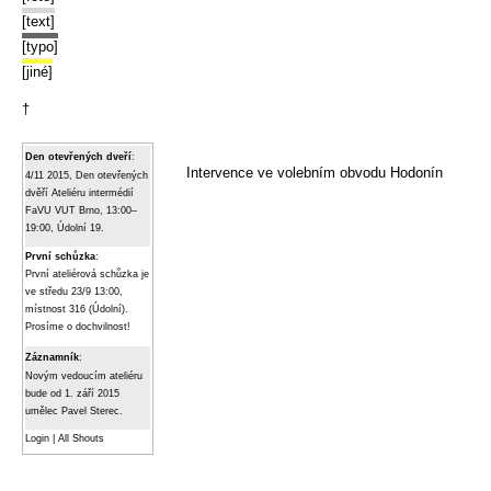
[text]
[typo]
[jiné]
†
Den otevřených dveří
:
Intervence ve volebním obvodu Hodonín
4/11 2015, Den otevřených
dvěří Ateliéru intermédií
FaVU VUT Brno, 13:00–
19:00, Údolní 19.
První schůzka
:
První ateliérová schůzka je
ve středu 23/9 13:00,
místnost 316 (Údolní).
Prosíme o dochvilnost!
Záznamník
:
Novým vedoucím ateliéru
bude od 1. září 2015
umělec Pavel Sterec.
Login
|
All Shouts