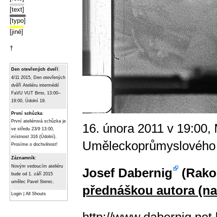
[text]
[typo]
[jiné]
†
Den otevřených dveří
:
4/11 2015, Den otevřených
dvěří Ateliéru intermédií
FaVU VUT Brno, 13:00–
19:00, Údolní 19.
První schůzka
:
První ateliérová schůzka je
16. února 2011 v 19:00, 
ve středu 23/9 13:00,
místnost 316 (Údolní).
Uměleckoprůmyslového 
Prosíme o dochvilnost!
Záznamník
:
Novým vedoucím ateliéru
Josef Dabernig
(Rako
bude od 1. září 2015
umělec Pavel Sterec.
přednáškou autora (na
Login
|
All Shouts