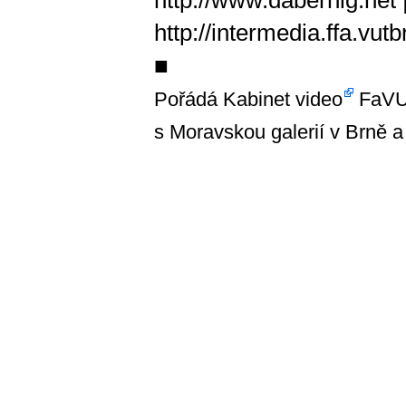
http://www.dabernig.net
http://intermedia.ffa.vut
■
Pořádá
Kabinet video
FaVU 
s Moravskou galerií v Brně a