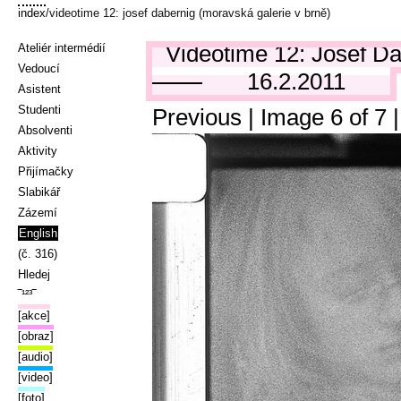
index
/videotime 12: josef dabernig (moravská galerie v brně)
Videotime 12: Josef Da
Ateliér intermédií
Vedoucí
16.2.2011
Asistent
Studenti
Previous
| Image
6
of
7
Absolventi
Aktivity
Přijímačky
Slabikář
Zázemí
English
(č. 316)
Hledej
‾¹²³‾
[akce]
[obraz]
[audio]
[video]
[foto]