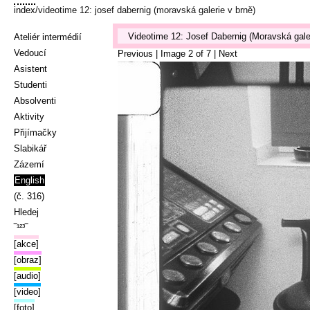
index
/videotime 12: josef dabernig (moravská galerie v brně)
Videotime 12: Josef Dabernig (Moravská gale
Ateliér intermédií
Vedoucí
Previous
| Image
2
of
7
|
Next
Asistent
Studenti
Absolventi
Aktivity
Přijímačky
Slabikář
Zázemí
English
(č. 316)
Hledej
‾¹²³‾
[akce]
[obraz]
[audio]
[video]
[foto]