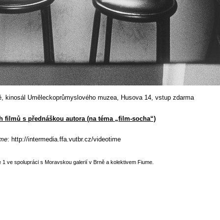
rně, kinosál Uměleckoprůmyslového muzea, Husova 14, vstup zdarma
 filmů s přednáškou autora (na téma „film-socha“)
ime
:
http://intermedia.ffa.vutbr.cz/videotime
1 ve spolupráci s Moravskou galerií v Brně a kolektivem Fiume.