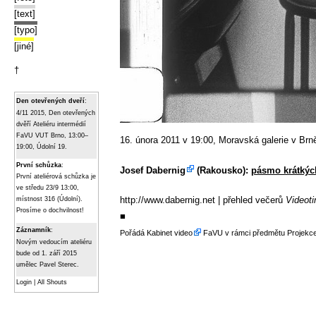
[text]
[typo]
[jiné]
†
Den otevřených dveří
:
4/11 2015, Den otevřených
dvěří Ateliéru intermédií
FaVU VUT Brno, 13:00–
16. února 2011 v 19:00, Moravská galerie v B
19:00, Údolní 19.
První schůzka
:
Josef Dabernig
(Rakousko):
pásmo krátkých
První ateliérová schůzka je
ve středu 23/9 13:00,
http://www.dabernig.net
| přehled večerů
Videot
místnost 316 (Údolní).
Prosíme o dochvilnost!
■
Záznamník
:
Pořádá
Kabinet video
FaVU v rámci předmětu Projekce 
Novým vedoucím ateliéru
bude od 1. září 2015
umělec Pavel Sterec.
Login
|
All Shouts