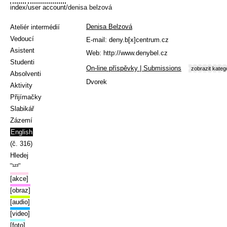
index
/
user account
/denisa belzová
Denisa Belzová
Ateliér intermédií
Vedoucí
E-mail:
deny.b[x]centrum.cz
Asistent
Web:
http://www.denybel.cz
Studenti
On-line příspěvky | Submissions
zobrazit kateg
Absolventi
Dvorek
Aktivity
Přijímačky
Slabikář
Zázemí
English
(č. 316)
Hledej
‾¹²³‾
[akce]
[obraz]
[audio]
[video]
[foto]