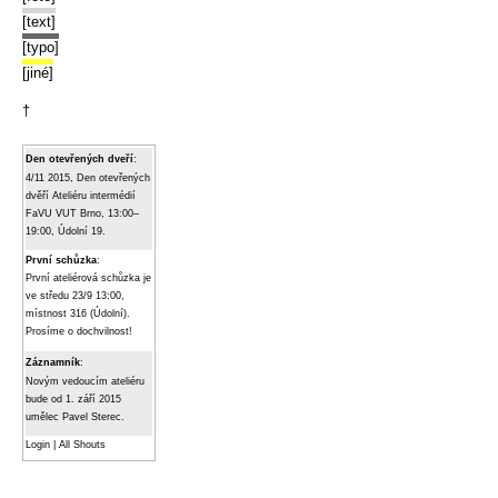
[text]
[typo]
[jiné]
†
Den otevřených dveří
:
4/11 2015, Den otevřených
dvěří Ateliéru intermédií
FaVU VUT Brno, 13:00–
19:00, Údolní 19.
První schůzka
:
První ateliérová schůzka je
ve středu 23/9 13:00,
místnost 316 (Údolní).
Prosíme o dochvilnost!
Záznamník
:
Novým vedoucím ateliéru
bude od 1. září 2015
umělec Pavel Sterec.
Login
|
All Shouts