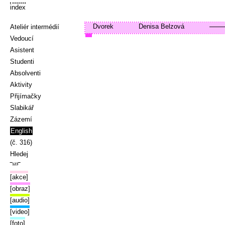
index
Dvorek
Denisa Belzová
Ateliér intermédií
Vedoucí
Asistent
Studenti
Absolventi
Aktivity
Přijímačky
Slabikář
Zázemí
English
(č. 316)
Hledej
‾¹²³‾
[akce]
[obraz]
[audio]
[video]
[foto]