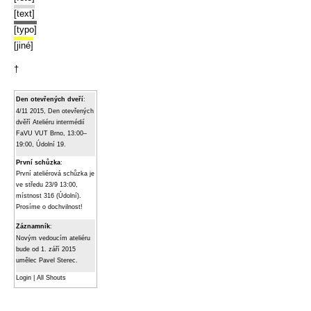
[text]
[typo]
[jiné]
†
Den otevřených dveří
:
4/11 2015, Den otevřených
dvěří Ateliéru intermédií
FaVU VUT Brno, 13:00–
19:00, Údolní 19.
První schůzka
:
První ateliérová schůzka je
ve středu 23/9 13:00,
místnost 316 (Údolní).
Prosíme o dochvilnost!
Záznamník
:
Novým vedoucím ateliéru
bude od 1. září 2015
umělec Pavel Sterec.
Login
|
All Shouts