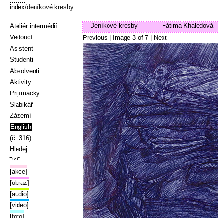
index
/deníkové kresby
Deníkové kresby
Fátima Khaledová
Ateliér intermédií
Vedoucí
Previous
| Image
3
of
7
|
Next
Asistent
Studenti
Absolventi
Aktivity
Přijímačky
Slabikář
Zázemí
English
(č. 316)
Hledej
‾¹²³‾
[akce]
[obraz]
[audio]
[video]
[foto]