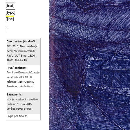
[text]
[typo]
[jiné]
†
Den otevřených dveří
:
4/11 2015, Den otevřených
dvěří Ateliéru intermédií
FaVU VUT Brno, 13:00–
19:00, Údolní 19.
První schůzka
:
První ateliérová schůzka je
ve středu 23/9 13:00,
místnost 316 (Údolní).
Prosíme o dochvilnost!
Záznamník
:
Novým vedoucím ateliéru
bude od 1. září 2015
umělec Pavel Sterec.
Login
|
All Shouts