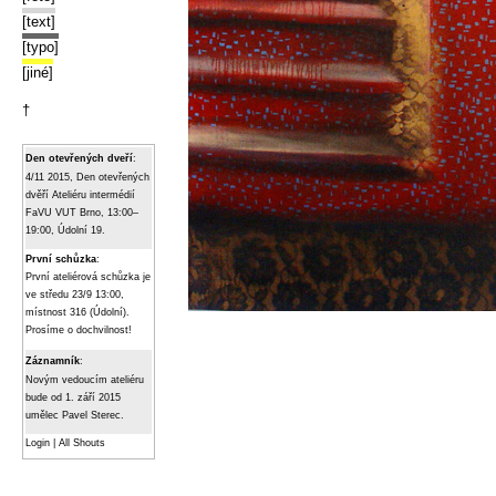
[text]
[typo]
[jiné]
†
Den otevřených dveří
:
4/11 2015, Den otevřených
dvěří Ateliéru intermédií
FaVU VUT Brno, 13:00–
19:00, Údolní 19.
První schůzka
:
První ateliérová schůzka je
ve středu 23/9 13:00,
místnost 316 (Údolní).
Prosíme o dochvilnost!
Záznamník
:
Novým vedoucím ateliéru
bude od 1. září 2015
umělec Pavel Sterec.
Login
|
All Shouts