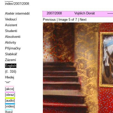
index
/2007/2008
2007/2008
Vojtěch Donát
Ateliér intermédií
Vedoucí
Previous
| Image
5
of
7
|
Next
Asistent
Studenti
Absolventi
Aktivity
Přijímačky
Slabikář
Zázemí
English
(č. 316)
Hledej
‾¹²³‾
[akce]
[obraz]
[audio]
[video]
[foto]