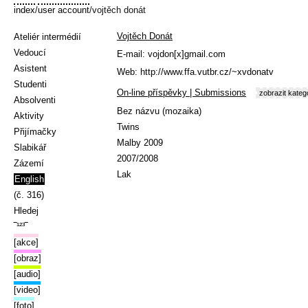
index
/
user account
/vojtěch donát
Vojtěch Donát
Ateliér intermédií
Vedoucí
E-mail:
vojdon[x]gmail.com
Asistent
Web:
http://www.ffa.vutbr.cz/~xvdonatv
Studenti
On-line příspěvky | Submissions
zobrazit kateg
Absolventi
Bez názvu (mozaika)
Aktivity
Twins
Přijímačky
Malby 2009
Slabikář
2007/2008
Zázemí
Lak
English
(č. 316)
Hledej
‾¹²³‾
[akce]
[obraz]
[audio]
[video]
[foto]