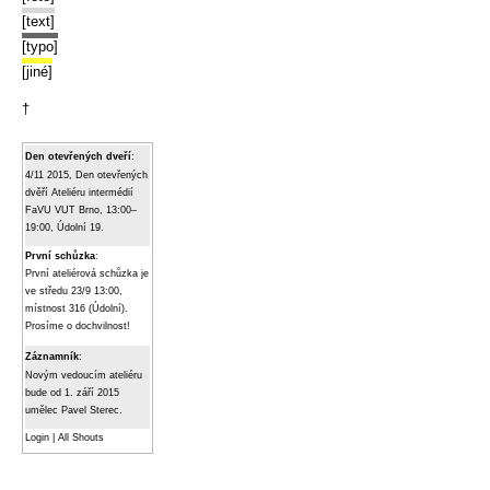
[text]
[typo]
[jiné]
†
Den otevřených dveří
:
4/11 2015, Den otevřených
dvěří Ateliéru intermédií
FaVU VUT Brno, 13:00–
19:00, Údolní 19.
První schůzka
:
První ateliérová schůzka je
ve středu 23/9 13:00,
místnost 316 (Údolní).
Prosíme o dochvilnost!
Záznamník
:
Novým vedoucím ateliéru
bude od 1. září 2015
umělec Pavel Sterec.
Login
|
All Shouts