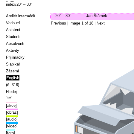
index
/20° – 30°
20° – 30°
Jan Šrámek
Ateliér intermédií
Vedoucí
Previous
| Image
1
of
18
|
Next
Asistent
Studenti
Absolventi
Aktivity
Přijímačky
Slabikář
Zázemí
English
(č. 316)
Hledej
‾¹²³‾
[akce]
[obraz]
[audio]
[video]
[foto]