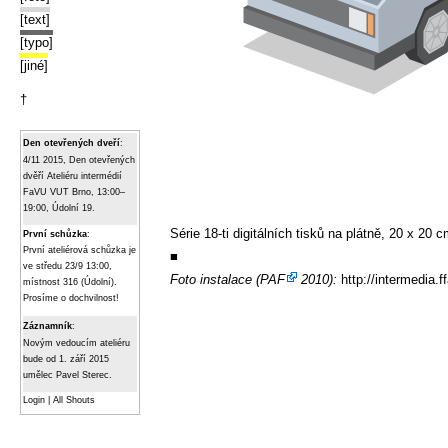
[text]
[typo]
[jiné]
†
Den otevřených dveří
:
4/11 2015, Den otevřených
dvěří Ateliéru intermédií
FaVU VUT Brno, 13:00–
19:00, Údolní 19.
Série 18-ti digitálních tisků na plátně, 20 x 20 c
První schůzka
:
První ateliérová schůzka je
■
ve středu 23/9 13:00,
Foto instalace (
PAF
2010):
http://intermedia.
místnost 316 (Údolní).
Prosíme o dochvilnost!
Záznamník
:
Novým vedoucím ateliéru
bude od 1. září 2015
umělec Pavel Sterec.
Login
|
All Shouts