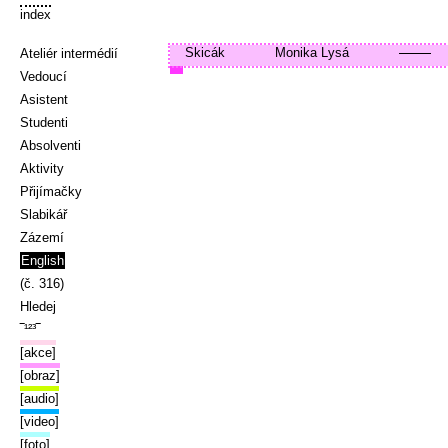
index
Skicák
Monika Lysá
Ateliér intermédií
Vedoucí
Asistent
Studenti
Absolventi
Aktivity
Přijímačky
Slabikář
Zázemí
English
(č. 316)
Hledej
‾¹²³‾
[akce]
[obraz]
[audio]
[video]
[foto]