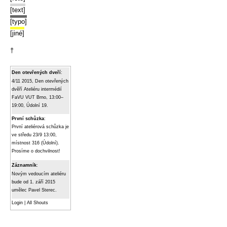
[text]
[typo]
[jiné]
†
Den otevřených dveří
:
4/11 2015, Den otevřených
dvěří Ateliéru intermédií
FaVU VUT Brno, 13:00–
19:00, Údolní 19.
První schůzka
:
První ateliérová schůzka je
ve středu 23/9 13:00,
místnost 316 (Údolní).
Prosíme o dochvilnost!
Záznamník
:
Novým vedoucím ateliéru
bude od 1. září 2015
umělec Pavel Sterec.
Login
|
All Shouts