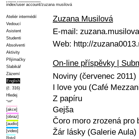
index
/
user account
/zuzana musilová
Zuzana Musilová
Ateliér intermédií
Vedoucí
E-mail:
zuzana.musilov
Asistent
Studenti
Web:
http://zuzana0013
Absolventi
Aktivity
Přijímačky
On-line příspěvky | Sub
Slabikář
Zázemí
Noviny (červenec 2011)
English
I love you (Café Mezzan
(č. 316)
Hledej
Z papíru
‾¹²³‾
Gejša
[akce]
[obraz]
Čoro moro zrozená pro b
[audio]
Žár lásky (Galerie Aula)
[video]
[foto]