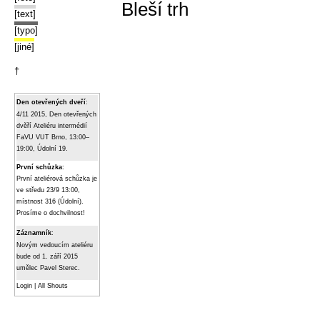
Bleší trh
[text]
[typo]
[jiné]
†
Den otevřených dveří
:
4/11 2015, Den otevřených
dvěří Ateliéru intermédií
FaVU VUT Brno, 13:00–
19:00, Údolní 19.
První schůzka
:
První ateliérová schůzka je
ve středu 23/9 13:00,
místnost 316 (Údolní).
Prosíme o dochvilnost!
Záznamník
:
Novým vedoucím ateliéru
bude od 1. září 2015
umělec Pavel Sterec.
Login
|
All Shouts