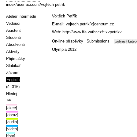
index
/
user account
/vojtěch petřík
Vojtěch Petřík
Ateliér intermédií
Vedoucí
E-mail:
vojtech.petrik[x]centrum.cz
Asistent
Web:
http://www.ffa.vutbr.cz/~xvpetrikv
Studenti
On-line příspěvky | Submissions
zobrazit kateg
Absolventi
Olympia 2012
Aktivity
Přijímačky
Slabikář
Zázemí
English
(č. 316)
Hledej
‾¹²³‾
[akce]
[obraz]
[audio]
[video]
[foto]