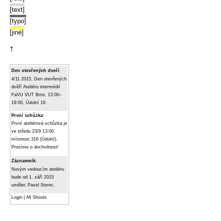
[text]
[typo]
[jiné]
†
Den otevřených dveří
:
4/11 2015, Den otevřených
dvěří Ateliéru intermédií
FaVU VUT Brno, 13:00–
19:00, Údolní 19.
První schůzka
:
První ateliérová schůzka je
ve středu 23/9 13:00,
místnost 316 (Údolní).
Prosíme o dochvilnost!
Záznamník
:
Novým vedoucím ateliéru
bude od 1. září 2015
umělec Pavel Sterec.
Login
|
All Shouts