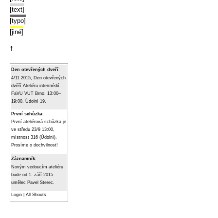
[text]
[typo]
[jiné]
†
Den otevřených dveří
:
4/11 2015, Den otevřených
dvěří Ateliéru intermédií
FaVU VUT Brno, 13:00–
19:00, Údolní 19.
První schůzka
:
První ateliérová schůzka je
ve středu 23/9 13:00,
místnost 316 (Údolní).
Prosíme o dochvilnost!
Záznamník
:
Novým vedoucím ateliéru
bude od 1. září 2015
umělec Pavel Sterec.
Login
|
All Shouts