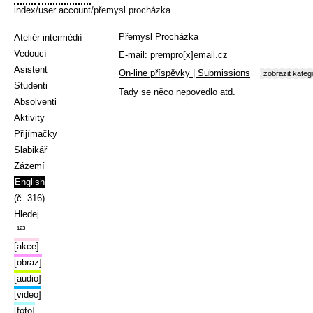
index
/
user account
/přemysl procházka
Přemysl Procházka
Ateliér intermédií
Vedoucí
E-mail:
prempro[x]email.cz
Asistent
On-line příspěvky | Submissions
zobrazit kateg
Studenti
Tady se něco nepovedlo atd.
Absolventi
Aktivity
Přijímačky
Slabikář
Zázemí
English
(č. 316)
Hledej
‾¹²³‾
[akce]
[obraz]
[audio]
[video]
[foto]