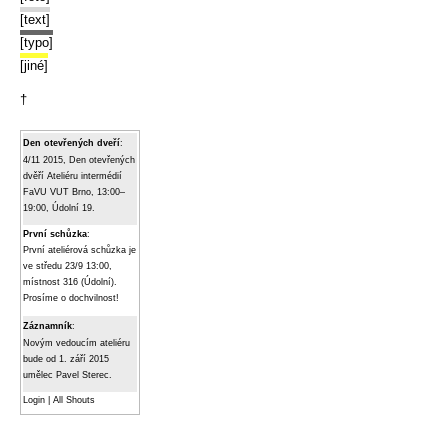
[text]
[typo]
[jiné]
†
Den otevřených dveří
:
4/11 2015, Den otevřených
dvěří Ateliéru intermédií
FaVU VUT Brno, 13:00–
19:00, Údolní 19.
První schůzka
:
První ateliérová schůzka je
ve středu 23/9 13:00,
místnost 316 (Údolní).
Prosíme o dochvilnost!
Záznamník
:
Novým vedoucím ateliéru
bude od 1. září 2015
umělec Pavel Sterec.
Login
|
All Shouts