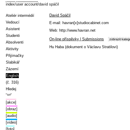
index
/
user account
/david spáčil
David Spáčil
Ateliér intermédií
Vedoucí
E-mail:
havran[x]studiocabinet.com
Asistent
Web:
http://www.havran.net
Studenti
On-line příspěvky | Submissions
zobrazit kateg
Absolventi
Hu Haba (dokument o Václavu Stratilovi)
Aktivity
Přijímačky
Slabikář
Zázemí
English
(č. 316)
Hledej
‾¹²³‾
[akce]
[obraz]
[audio]
[video]
[foto]