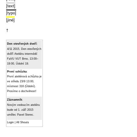
[text]
[typo]
[jiné]
†
Den otevřených dveří
:
4/11 2015, Den otevřených
dvěří Ateliéru intermédií
FaVU VUT Brno, 13:00–
19:00, Údolní 19.
První schůzka
:
První ateliérová schůzka je
ve středu 23/9 13:00,
místnost 316 (Údolní).
Prosíme o dochvilnost!
Záznamník
:
Novým vedoucím ateliéru
bude od 1. září 2015
umělec Pavel Sterec.
Login
|
All Shouts