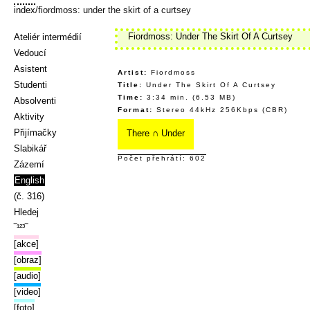
index
/fiordmoss: under the skirt of a curtsey
Fiordmoss: Under The Skirt Of A Curtsey
Ateliér intermédií
Vedoucí
Asistent
Artist:
Fiordmoss
Studenti
Title:
Under The Skirt Of A Curtsey
Time:
3:34 min. (6.53 MB)
Absolventi
Format:
Stereo 44kHz 256Kbps (CBR)
Aktivity
Přijímačky
There ∩ Under
Slabikář
Počet přehrátí: 602
Zázemí
English
(č. 316)
Hledej
‾¹²³‾
[akce]
[obraz]
[audio]
[video]
[foto]