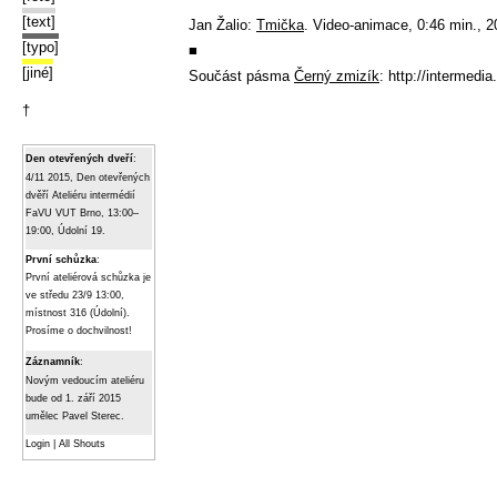
[text]
Jan Žalio:
Tmička
. Video-animace, 0:46 min., 2
[typo]
■
[jiné]
Součást pásma
Černý zmizík
:
http://intermedia
†
Den otevřených dveří
:
4/11 2015, Den otevřených
dvěří Ateliéru intermédií
FaVU VUT Brno, 13:00–
19:00, Údolní 19.
První schůzka
:
První ateliérová schůzka je
ve středu 23/9 13:00,
místnost 316 (Údolní).
Prosíme o dochvilnost!
Záznamník
:
Novým vedoucím ateliéru
bude od 1. září 2015
umělec Pavel Sterec.
Login
|
All Shouts