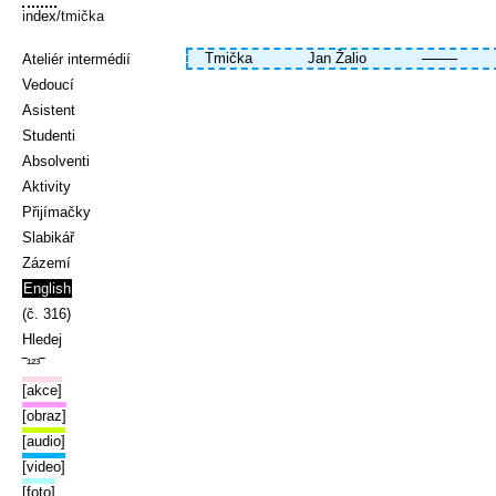
index
/tmička
Tmička
Jan Žalio
Ateliér intermédií
Vedoucí
Asistent
Studenti
Absolventi
Aktivity
Přijímačky
Slabikář
Zázemí
English
(č. 316)
Hledej
‾¹²³‾
[akce]
[obraz]
[audio]
[video]
[foto]