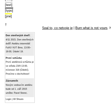
[text]
[typo]
[jiné]
†
Spal to, co netvoje je
|
Burn what is not yours
. 
Den otevřených dveří
:
4/11 2015, Den otevřených
dvěří Ateliéru intermédií
FaVU VUT Brno, 13:00–
19:00, Údolní 19.
První schůzka
:
První ateliérová schůzka je
ve středu 23/9 13:00,
místnost 316 (Údolní).
Prosíme o dochvilnost!
Záznamník
:
Novým vedoucím ateliéru
bude od 1. září 2015
umělec Pavel Sterec.
Login
|
All Shouts