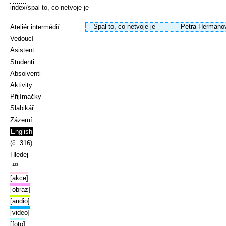
index
/spal to, co netvoje je
Spal to, co netvoje je
Petra Hermano
Ateliér intermédií
Vedoucí
Asistent
Studenti
Absolventi
Aktivity
Přijímačky
Slabikář
Zázemí
English
(č. 316)
Hledej
‾¹²³‾
[akce]
[obraz]
[audio]
[video]
[foto]