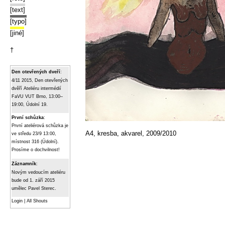
[text]
[typo]
[jiné]
†
Den otevřených dveří
:
4/11 2015, Den otevřených
dvěří Ateliéru intermédií
FaVU VUT Brno, 13:00–
19:00, Údolní 19.
První schůzka
:
První ateliérová schůzka je
A4, kresba, akvarel, 2009/2010
ve středu 23/9 13:00,
místnost 316 (Údolní).
Prosíme o dochvilnost!
Záznamník
:
Novým vedoucím ateliéru
bude od 1. září 2015
umělec Pavel Sterec.
Login
|
All Shouts