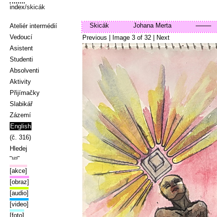
index
/skicák
Skicák
Johana Merta
Ateliér intermédií
Vedoucí
Previous
| Image
3
of
32
|
Next
Asistent
Studenti
Absolventi
Aktivity
Přijímačky
Slabikář
Zázemí
English
(č. 316)
Hledej
‾¹²³‾
[akce]
[obraz]
[audio]
[video]
[foto]