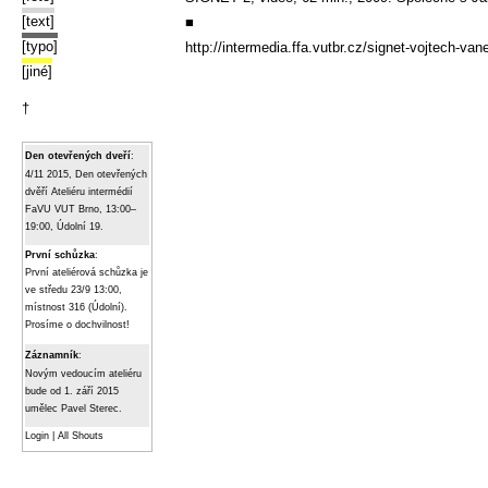
[text]
■
[typo]
http://intermedia.ffa.vutbr.cz/signet-vojtech-van
[jiné]
†
Den otevřených dveří
:
4/11 2015, Den otevřených
dvěří Ateliéru intermédií
FaVU VUT Brno, 13:00–
19:00, Údolní 19.
První schůzka
:
První ateliérová schůzka je
ve středu 23/9 13:00,
místnost 316 (Údolní).
Prosíme o dochvilnost!
Záznamník
:
Novým vedoucím ateliéru
bude od 1. září 2015
umělec Pavel Sterec.
Login
|
All Shouts