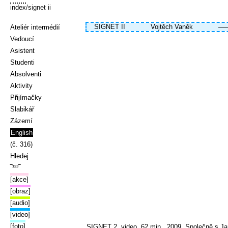
index
/signet ii
SIGNET II
Vojtěch Vaněk
Ateliér intermédií
Vedoucí
Asistent
Studenti
Absolventi
Aktivity
Přijímačky
Slabikář
Zázemí
English
(č. 316)
Hledej
‾¹²³‾
[akce]
[obraz]
[audio]
[video]
[foto]
SIGNET 2, video, 62 min., 2009. Společně s Ja