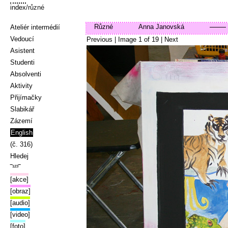
index
/různé
Různé
Anna Janovská
Ateliér intermédií
Vedoucí
Previous
| Image
1
of
19
|
Next
Asistent
Studenti
Absolventi
Aktivity
Přijímačky
Slabikář
Zázemí
English
(č. 316)
Hledej
‾¹²³‾
[akce]
[obraz]
[audio]
[video]
[foto]