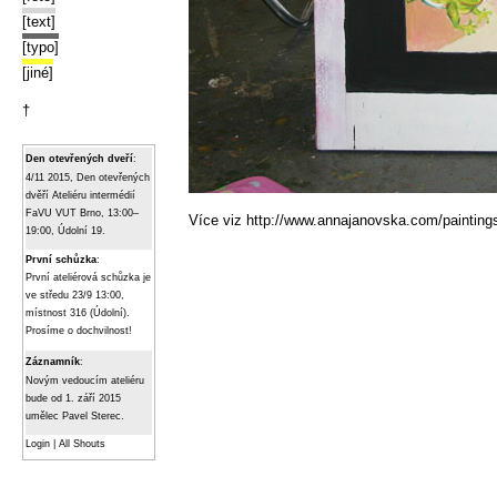
[text]
[typo]
[jiné]
†
Den otevřených dveří
:
4/11 2015, Den otevřených
dvěří Ateliéru intermédií
FaVU VUT Brno, 13:00–
Více viz
http://www.annajanovska.com/painting
19:00, Údolní 19.
První schůzka
:
První ateliérová schůzka je
ve středu 23/9 13:00,
místnost 316 (Údolní).
Prosíme o dochvilnost!
Záznamník
:
Novým vedoucím ateliéru
bude od 1. září 2015
umělec Pavel Sterec.
Login
|
All Shouts