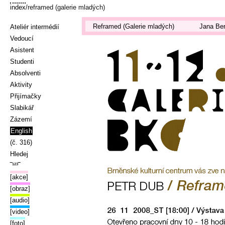
index
/reframed (galerie mladých)
Reframed (Galerie mladých)
Jana Ber
Ateliér intermédií
Vedoucí
Asistent
Studenti
Absolventi
Aktivity
Přijímačky
Slabikář
Zázemí
English
(č. 316)
Hledej
‾¹²³‾
[akce]
[obraz]
[audio]
[video]
[foto]