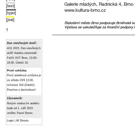
[text]
[typo]
[jiné]
†
Den otevřených dveří
:
4/11 2015, Den otevřených
dvěří Ateliéru intermédií
FaVU VUT Brno, 13:00–
19:00, Údolní 19.
První schůzka
:
První ateliérová schůzka je
ve středu 23/9 13:00,
místnost 316 (Údolní).
Prosíme o dochvilnost!
Záznamník
:
Novým vedoucím ateliéru
bude od 1. září 2015
umělec Pavel Sterec.
Login
|
All Shouts