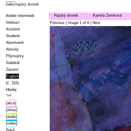
index
/rajský dvorek
Rajský dvorek
Kamila Zemková
Ateliér intermédií
Vedoucí
Previous
| Image
1
of
6
|
Next
Asistent
Studenti
Absolventi
Aktivity
Přijímačky
Slabikář
Zázemí
English
(č. 316)
Hledej
‾¹²³‾
[akce]
[obraz]
[audio]
[video]
[foto]