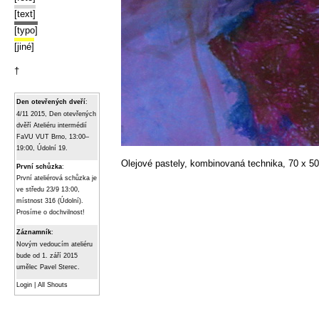
[text]
[typo]
[jiné]
†
Den otevřených dveří
:
4/11 2015, Den otevřených
dvěří Ateliéru intermédií
FaVU VUT Brno, 13:00–
19:00, Údolní 19.
Olejové pastely, kombinovaná technika, 70 x 5
První schůzka
:
První ateliérová schůzka je
ve středu 23/9 13:00,
místnost 316 (Údolní).
Prosíme o dochvilnost!
Záznamník
:
Novým vedoucím ateliéru
bude od 1. září 2015
umělec Pavel Sterec.
Login
|
All Shouts