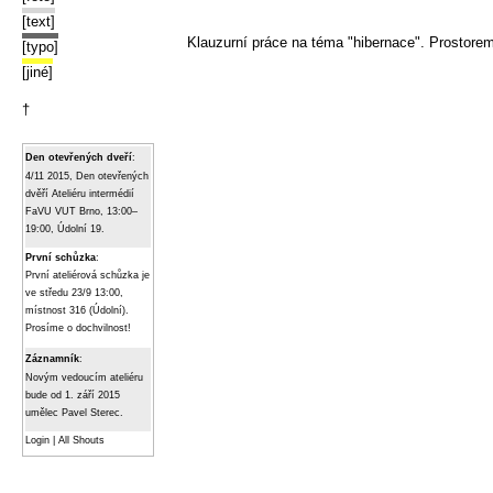
[text]
Klauzurní práce na téma "hibernace". Prostore
[typo]
[jiné]
†
Den otevřených dveří
:
4/11 2015, Den otevřených
dvěří Ateliéru intermédií
FaVU VUT Brno, 13:00–
19:00, Údolní 19.
První schůzka
:
První ateliérová schůzka je
ve středu 23/9 13:00,
místnost 316 (Údolní).
Prosíme o dochvilnost!
Záznamník
:
Novým vedoucím ateliéru
bude od 1. září 2015
umělec Pavel Sterec.
Login
|
All Shouts