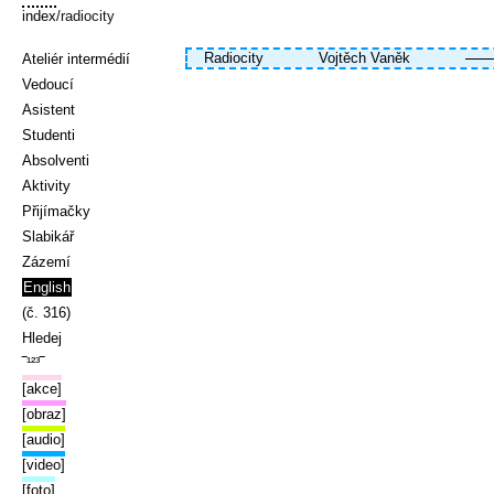
index
/radiocity
Radiocity
Vojtěch Vaněk
Ateliér intermédií
Vedoucí
Asistent
Studenti
Absolventi
Aktivity
Přijímačky
Slabikář
Zázemí
English
(č. 316)
Hledej
‾¹²³‾
[akce]
[obraz]
[audio]
[video]
[foto]