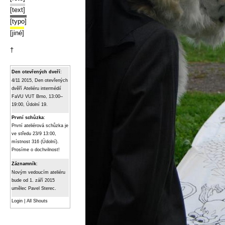
[text]
[typo]
[jiné]
†
Den otevřených dveří
:
4/11 2015, Den otevřených
dvěří Ateliéru intermédií
FaVU VUT Brno, 13:00–
19:00, Údolní 19.
První schůzka
:
První ateliérová schůzka je
ve středu 23/9 13:00,
místnost 316 (Údolní).
Prosíme o dochvilnost!
Záznamník
:
Novým vedoucím ateliéru
bude od 1. září 2015
umělec Pavel Sterec.
Login
|
All Shouts