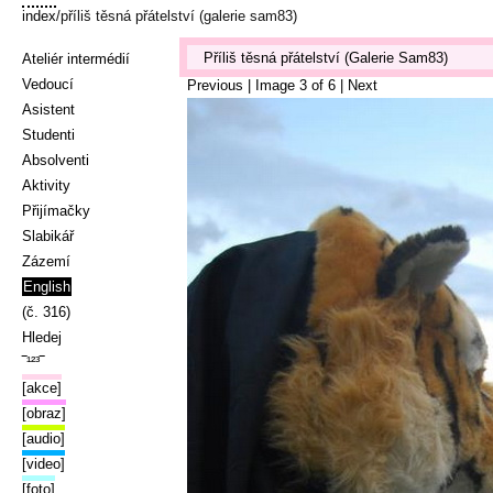
index
/příliš těsná přátelství (galerie sam83)
Příliš těsná přátelství (Galerie Sam83)
Ateliér intermédií
Vedoucí
Previous
| Image
3
of
6
|
Next
Asistent
Studenti
Absolventi
Aktivity
Přijímačky
Slabikář
Zázemí
English
(č. 316)
Hledej
‾¹²³‾
[akce]
[obraz]
[audio]
[video]
[foto]