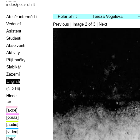
index
/polar shift
Polar Shift
Tereza Vogelová
Ateliér intermédií
Vedoucí
Previous
| Image
2
of
3
|
Next
Asistent
Studenti
Absolventi
Aktivity
Přijímačky
Slabikář
Zázemí
English
(č. 316)
Hledej
‾¹²³‾
[akce]
[obraz]
[audio]
[video]
[foto]