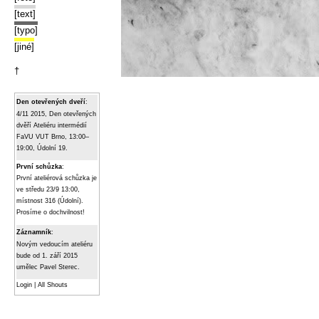
[text]
[typo]
[jiné]
†
Den otevřených dveří
:
4/11 2015, Den otevřených
dvěří Ateliéru intermédií
FaVU VUT Brno, 13:00–
19:00, Údolní 19.
První schůzka
:
První ateliérová schůzka je
ve středu 23/9 13:00,
místnost 316 (Údolní).
Prosíme o dochvilnost!
Záznamník
:
Novým vedoucím ateliéru
bude od 1. září 2015
umělec Pavel Sterec.
Login
|
All Shouts