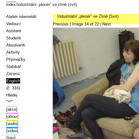
index
/industriální „plenér” ve zlíně (svit)
Industriální „plenér” ve Zlíně (Svit)
Ateliér intermédií
Vedoucí
Previous
| Image
14
of
22
|
Next
Asistent
Studenti
Absolventi
Aktivity
Přijímačky
Slabikář
Zázemí
English
(č. 316)
Hledej
‾¹²³‾
[akce]
[obraz]
[audio]
[video]
[foto]