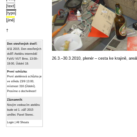
[text]
[typo]
[jiné]
†
Den otevřených dveří
:
4/11 2015, Den otevřených
dvěří Ateliéru intermédií
26.3.–30.3.2010, plenér – cesta ke krajině, areá
FaVU VUT Brno, 13:00–
19:00, Údolní 19.
První schůzka
:
První ateliérová schůzka je
ve středu 23/9 13:00,
místnost 316 (Údolní).
Prosíme o dochvilnost!
Záznamník
:
Novým vedoucím ateliéru
bude od 1. září 2015
umělec Pavel Sterec.
Login
|
All Shouts