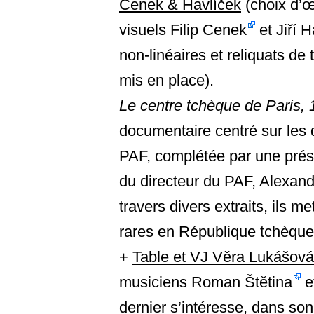
Cenek & Havlíček
(choix d’œ
visuels
Filip Cenek
et Jiří 
non-linéaires et reliquats d
mis en place).
Le centre tchèque de Paris, 
documentaire centré sur les d
PAF, complétée par une prése
du directeur du PAF, Alexan
travers divers extraits, ils me
rares en République tchèque à
+
Table et VJ Věra Lukášová
musiciens
Roman Štětina
e
dernier s’intéresse, dans son