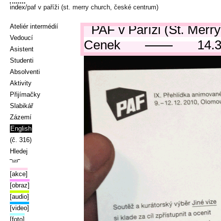
index
/paf v paříži (st. merry church, české centrum)
PAF v Paříži (St. Merr
Ateliér intermédií
Vedoucí
Cenek
14.
Asistent
Studenti
Absolventi
Aktivity
Přijímačky
Slabikář
Zázemí
English
(č. 316)
Hledej
‾¹²³‾
[akce]
[obraz]
[audio]
[video]
[foto]