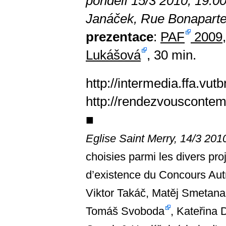
pondělí 15/3 2010, 19:00
Janáček, Rue Bonaparte
prezentace
:
PAF
2009
Lukášová
, 30 min.
http://intermedia.ffa.vut
http://rendezvousconte
■
Eglise Saint Merry, 14/3 201
choisies parmi les divers pr
d’existence du Concours Autr
Viktor Takáč,
Matěj Smetana
Tomáš Svoboda
, Kateřina 