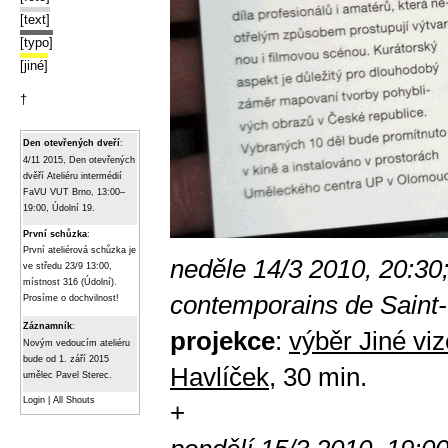
[text]
[typo]
[jiné]
†
Den otevřených dveří
:
4/11 2015, Den otevřených
dvěří Ateliéru intermédií
FaVU VUT Brno, 13:00–
19:00, Údolní 19.
První schůzka
:
První ateliérová schůzka je
neděle 14/3 2010, 20:30
ve středu 23/9 13:00,
místnost 316 (Údolní).
contemporains de Saint-M
Prosíme o dochvilnost!
Záznamník
:
projekce
:
výběr Jiné vi
Novým vedoucím ateliéru
bude od 1. září 2015
Havlíček
, 30 min.
umělec Pavel Sterec.
Login
|
All Shouts
+