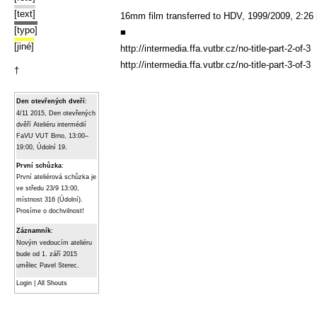
[text]
16mm film transferred to HDV, 1999/2009, 2:26 
[typo]
■
[jiné]
http://intermedia.ffa.vutbr.cz/no-title-part-2-of-3
http://intermedia.ffa.vutbr.cz/no-title-part-3-of-3
†
Den otevřených dveří
:
4/11 2015, Den otevřených
dvěří Ateliéru intermédií
FaVU VUT Brno, 13:00–
19:00, Údolní 19.
První schůzka
:
První ateliérová schůzka je
ve středu 23/9 13:00,
místnost 316 (Údolní).
Prosíme o dochvilnost!
Záznamník
:
Novým vedoucím ateliéru
bude od 1. září 2015
umělec Pavel Sterec.
Login
|
All Shouts