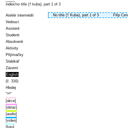
index
/no title († kuba), part 1 of 3
No title († Kuba), part 1 of 3
Filip Ce
Ateliér intermédií
Vedoucí
Asistent
Studenti
Absolventi
Aktivity
Přijímačky
Slabikář
Zázemí
English
(č. 316)
Hledej
‾¹²³‾
[akce]
[obraz]
[audio]
[video]
[foto]