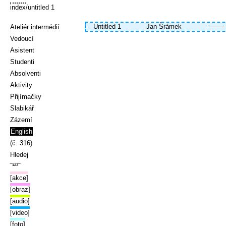
index
/untitled 1
Untitled 1
Jan Šrámek
Ateliér intermédií
Vedoucí
Asistent
Studenti
Absolventi
Aktivity
Přijímačky
Slabikář
Zázemí
English
(č. 316)
Hledej
‾¹²³‾
[akce]
[obraz]
[audio]
[video]
[foto]