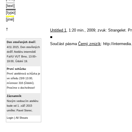
[text]
[typo]
[jiné]
†
Untitled 1
, 1:20 min., 2009; zvuk: Strangelet. 
■
Den otevřených dveří
:
Součást pásma
Černý zmizík
:
http://intermedia
4/11 2015, Den otevřených
dvěří Ateliéru intermédií
FaVU VUT Brno, 13:00–
19:00, Údolní 19.
První schůzka
:
První ateliérová schůzka je
ve středu 23/9 13:00,
místnost 316 (Údolní).
Prosíme o dochvilnost!
Záznamník
:
Novým vedoucím ateliéru
bude od 1. září 2015
umělec Pavel Sterec.
Login
|
All Shouts