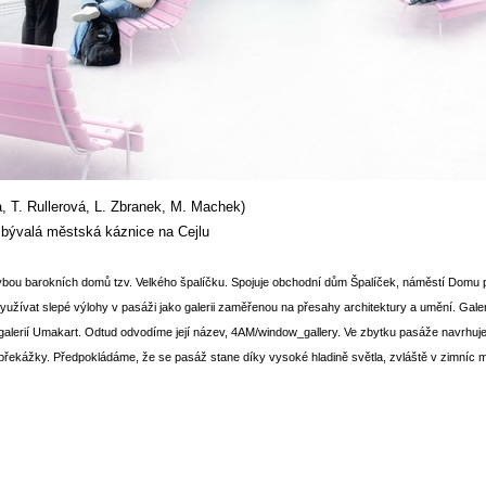
a, T. Rullerová, L. Zbranek, M. Machek)
 bývalá městská káznice na Cejlu
vbou barokních domů tzv. Velkého špalíčku. Spojuje obchodní dům Špalíček, náměstí Domu pá
užívat slepé výlohy v pasáži jako galerii zaměřenou na přesahy architektury a umění. Galer
galerií Umakart. Odtud odvodíme její název, 4AM/window_gallery. Ve zbytku pasáže navrhujem
ekážky. Předpokládáme, že se pasáž stane díky vysoké hladině světla, zvláště v zimníc m