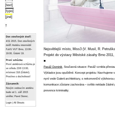
[text]
[typo]
[jiné]
†
Den otevřených dveří
:
4/11 2015, Den otevřených
dvěří Ateliéru intermédií
Nejsvětlejší místo, Miss3 (V. Musil, R. Petrušk
FaVU VUT Brno, 13:00–
19:00, Údolní 19.
Projekt do výstavy Městské zásahy Brno 2011,
■
První schůzka
:
První ateliérová schůzka je
Pasáž Dominik
. Současná situace: Pasáž vznikla přesta
ve středu 23/9 13:00,
Výkladce jsou opuštěné. Koncept projektu: Navrhujeme vy
místnost 316 (Údolní).
Prosíme o dochvilnost!
nyní vede Galerii architektury, s nekonvenční výlohovou 
Záznamník
:
komunikace zůstane zachována – světlo neklade žádné př
Novým vedoucím ateliéru
prevence kriminality.
bude od 1. září 2015
umělec Pavel Sterec.
Login
|
All Shouts