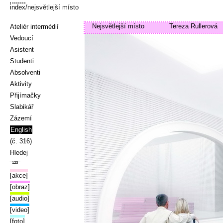
index
/nejsvětlejší místo
Nejsvětlejší místo
Tereza Rullerová
Ateliér intermédií
Vedoucí
Asistent
Studenti
Absolventi
Aktivity
Přijímačky
Slabikář
Zázemí
English
(č. 316)
Hledej
‾¹²³‾
[akce]
[obraz]
[audio]
[video]
[foto]