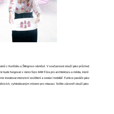
nů z Kunštátu a Šilingrovo náměstí. V současnosti slouží jako průchod.
ie bude fungovat v rámci fúze 4AM Fóra pro architekturu a média, které
e instalovat intenzivní osvětlení a sedací mobiliář. Funkce pasáže jako
ěsících, vyhledávaným místem pro relaxaci. Světlo zároveň slouží jako